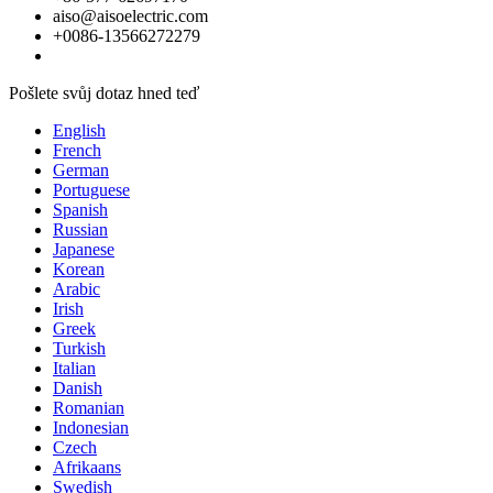
aiso@aisoelectric.com
+0086-13566272279
Pošlete svůj dotaz hned teď
English
French
German
Portuguese
Spanish
Russian
Japanese
Korean
Arabic
Irish
Greek
Turkish
Italian
Danish
Romanian
Indonesian
Czech
Afrikaans
Swedish