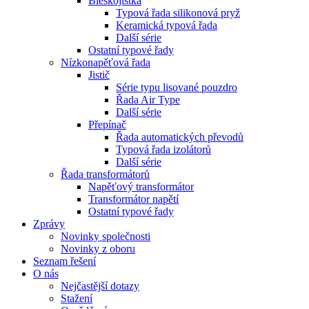
Bleskojistka
Typová řada silikonová pryž
Keramická typová řada
Další série
Ostatní typové řady
Nízkonapěťová řada
Jistič
Série typu lisované pouzdro
Řada Air Type
Další série
Přepínač
Řada automatických převodů
Typová řada izolátorů
Další série
Řada transformátorů
Napěťový transformátor
Transformátor napětí
Ostatní typové řady
Zprávy
Novinky společnosti
Novinky z oboru
Seznam řešení
O nás
Nejčastější dotazy
Stažení