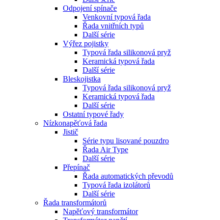
Odpojení spínače
Venkovní typová řada
Řada vnitřních typů
Další série
Výřez pojistky
Typová řada silikonová pryž
Keramická typová řada
Další série
Bleskojistka
Typová řada silikonová pryž
Keramická typová řada
Další série
Ostatní typové řady
Nízkonapěťová řada
Jistič
Série typu lisované pouzdro
Řada Air Type
Další série
Přepínač
Řada automatických převodů
Typová řada izolátorů
Další série
Řada transformátorů
Napěťový transformátor