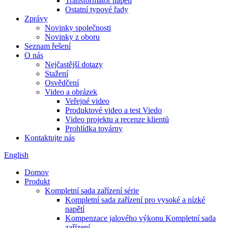
Transformátor napětí
Ostatní typové řady
Zprávy
Novinky společnosti
Novinky z oboru
Seznam řešení
O nás
Nejčastější dotazy
Stažení
Osvědčení
Video a obrázek
Veřejné video
Produktové video a test Viedo
Video projektu a recenze klientů
Prohlídka továrny
Kontaktujte nás
English
Domov
Produkt
Kompletní sada zařízení série
Kompletní sada zařízení pro vysoké a nízké
napětí
Kompenzace jalového výkonu Kompletní sada
zařízení