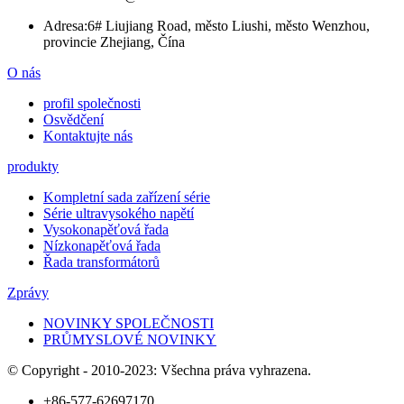
Adresa:
6# Liujiang Road, město Liushi, město Wenzhou,
provincie Zhejiang, Čína
O nás
profil společnosti
Osvědčení
Kontaktujte nás
produkty
Kompletní sada zařízení série
Série ultravysokého napětí
Vysokonapěťová řada
Nízkonapěťová řada
Řada transformátorů
Zprávy
NOVINKY SPOLEČNOSTI
PRŮMYSLOVÉ NOVINKY
© Copyright - 2010-2023: Všechna práva vyhrazena.
+86-577-62697170