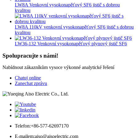
LW8A Venkovní vysokonapěťový SF6 jistič s dobrou
kvalitou
LW8A 110kV venkovní vysokonapěťový SF6 jistič s dobrou
kvalitou
LW36-132 Venkovní vysokonapěťový plynový jistič SF6
Spolupracujte s námi!
Nabídnout zákazníkům vysoce výkonné analytické řešení
Chatuj online
Zanechat zprávu
Telefon:
+86-577-62697170
E-mailem:
aiso@aisoelectric.com