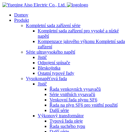
logo
Domov
Produkt
Kompletní sada zařízení série
Kompletní sada zařízení pro vysoké a nízké
napětí
Kompenzace jalového výkonu Kompletní sada
zařízení
Série ultravysokého napětí
Jistič
Odpojení spínače
Bleskojistka
Ostatní typové řady
Vysokonapěťová řada
Jistič
Řada venkovních vysavačů
Série vnitřních vysavačů
Venkovní řada plynu SF6
Řada na plyn SF6 pro vnitřní použití
Další série
Výkonový transformátor
Typová řada oleje
Řada suchého typu
Další série