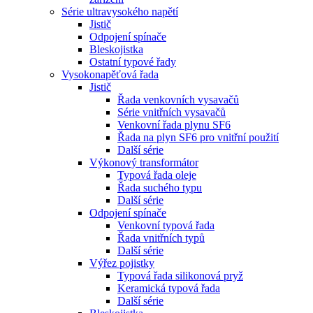
Série ultravysokého napětí
Jistič
Odpojení spínače
Bleskojistka
Ostatní typové řady
Vysokonapěťová řada
Jistič
Řada venkovních vysavačů
Série vnitřních vysavačů
Venkovní řada plynu SF6
Řada na plyn SF6 pro vnitřní použití
Další série
Výkonový transformátor
Typová řada oleje
Řada suchého typu
Další série
Odpojení spínače
Venkovní typová řada
Řada vnitřních typů
Další série
Výřez pojistky
Typová řada silikonová pryž
Keramická typová řada
Další série