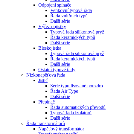
Odpojení spínače
Venkovní typová řada
Řada vnitřních typů
Další série
Výřez pojistky
Typová řada silikonová pryž
Řada keramických typů
Další série
Bleskojistka
Typová řada silikonová pryž
Řada keramických typů
Další série
Ostatní typové řady
Nízkonapěťová řada
Jistič
Série typu lisované pouzdro
Řada Air Type
Další série
Přepínač
Řada automatických převodů
Typová řada izolátorů
Další série
Řada transformátorů
Napěťový transformátor