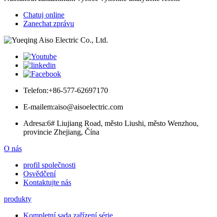
Chatuj online
Zanechat zprávu
Telefon:
+86-577-62697170
E-mailem:
aiso@aisoelectric.com
Adresa:
6# Liujiang Road, město Liushi, město Wenzhou,
provincie Zhejiang, Čína
O nás
profil společnosti
Osvědčení
Kontaktujte nás
produkty
Kompletní sada zařízení série