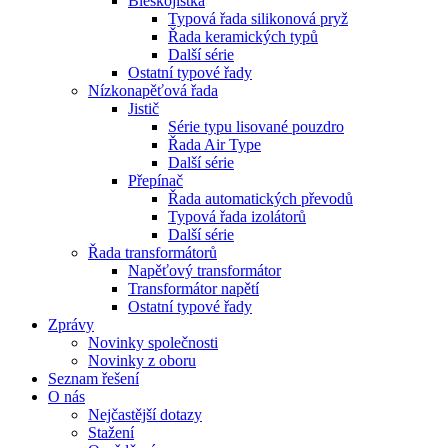
Bleskojistka
Typová řada silikonová pryž
Řada keramických typů
Další série
Ostatní typové řady
Nízkonapěťová řada
Jistič
Série typu lisované pouzdro
Řada Air Type
Další série
Přepínač
Řada automatických převodů
Typová řada izolátorů
Další série
Řada transformátorů
Napěťový transformátor
Transformátor napětí
Ostatní typové řady
Zprávy
Novinky společnosti
Novinky z oboru
Seznam řešení
O nás
Nejčastější dotazy
Stažení