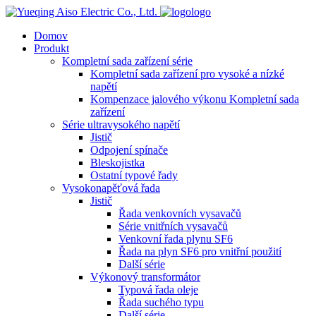
logo
Domov
Produkt
Kompletní sada zařízení série
Kompletní sada zařízení pro vysoké a nízké
napětí
Kompenzace jalového výkonu Kompletní sada
zařízení
Série ultravysokého napětí
Jistič
Odpojení spínače
Bleskojistka
Ostatní typové řady
Vysokonapěťová řada
Jistič
Řada venkovních vysavačů
Série vnitřních vysavačů
Venkovní řada plynu SF6
Řada na plyn SF6 pro vnitřní použití
Další série
Výkonový transformátor
Typová řada oleje
Řada suchého typu
Další série