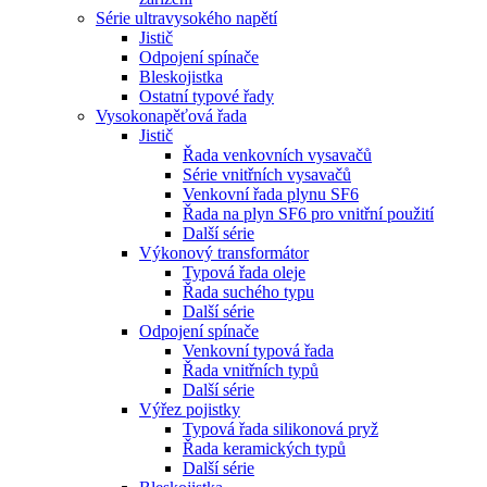
Série ultravysokého napětí
Jistič
Odpojení spínače
Bleskojistka
Ostatní typové řady
Vysokonapěťová řada
Jistič
Řada venkovních vysavačů
Série vnitřních vysavačů
Venkovní řada plynu SF6
Řada na plyn SF6 pro vnitřní použití
Další série
Výkonový transformátor
Typová řada oleje
Řada suchého typu
Další série
Odpojení spínače
Venkovní typová řada
Řada vnitřních typů
Další série
Výřez pojistky
Typová řada silikonová pryž
Řada keramických typů
Další série