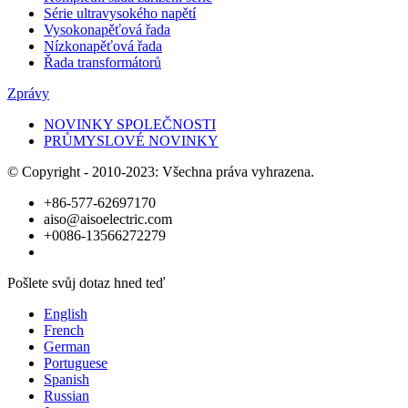
Série ultravysokého napětí
Vysokonapěťová řada
Nízkonapěťová řada
Řada transformátorů
Zprávy
NOVINKY SPOLEČNOSTI
PRŮMYSLOVÉ NOVINKY
© Copyright - 2010-2023: Všechna práva vyhrazena.
+86-577-62697170
aiso@aisoelectric.com
+0086-13566272279
Pošlete svůj dotaz hned teď
English
French
German
Portuguese
Spanish
Russian