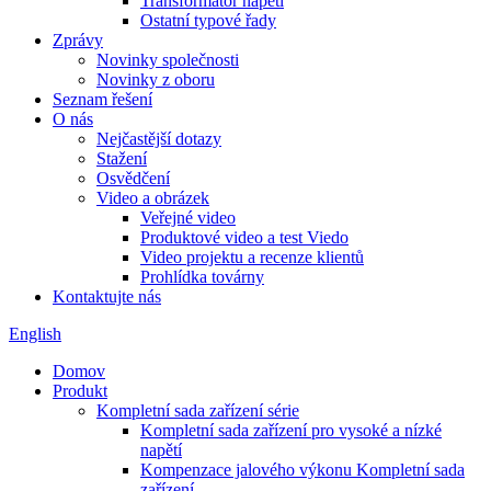
Transformátor napětí
Ostatní typové řady
Zprávy
Novinky společnosti
Novinky z oboru
Seznam řešení
O nás
Nejčastější dotazy
Stažení
Osvědčení
Video a obrázek
Veřejné video
Produktové video a test Viedo
Video projektu a recenze klientů
Prohlídka továrny
Kontaktujte nás
English
Domov
Produkt
Kompletní sada zařízení série
Kompletní sada zařízení pro vysoké a nízké
napětí
Kompenzace jalového výkonu Kompletní sada
zařízení