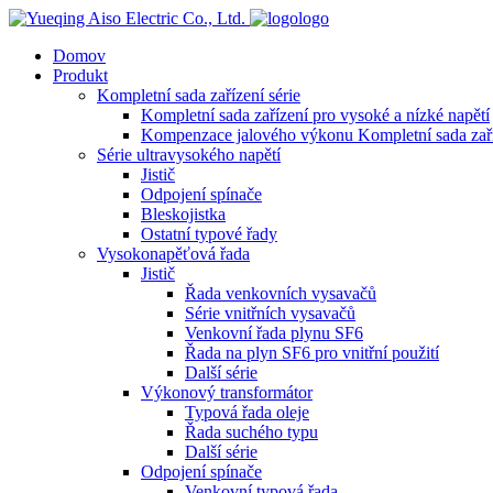
logo
Domov
Produkt
Kompletní sada zařízení série
Kompletní sada zařízení pro vysoké a nízké napětí
Kompenzace jalového výkonu Kompletní sada zař
Série ultravysokého napětí
Jistič
Odpojení spínače
Bleskojistka
Ostatní typové řady
Vysokonapěťová řada
Jistič
Řada venkovních vysavačů
Série vnitřních vysavačů
Venkovní řada plynu SF6
Řada na plyn SF6 pro vnitřní použití
Další série
Výkonový transformátor
Typová řada oleje
Řada suchého typu
Další série
Odpojení spínače
Venkovní typová řada