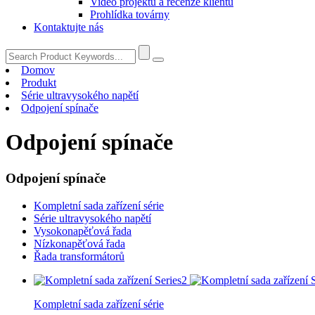
Video projektu a recenze klientů
Prohlídka továrny
Kontaktujte nás
Domov
Produkt
Série ultravysokého napětí
Odpojení spínače
Odpojení spínače
Odpojení spínače
Kompletní sada zařízení série
Série ultravysokého napětí
Vysokonapěťová řada
Nízkonapěťová řada
Řada transformátorů
Kompletní sada zařízení série