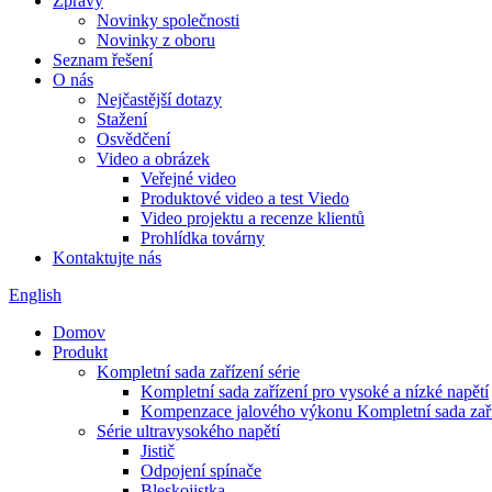
Zprávy
Novinky společnosti
Novinky z oboru
Seznam řešení
O nás
Nejčastější dotazy
Stažení
Osvědčení
Video a obrázek
Veřejné video
Produktové video a test Viedo
Video projektu a recenze klientů
Prohlídka továrny
Kontaktujte nás
English
Domov
Produkt
Kompletní sada zařízení série
Kompletní sada zařízení pro vysoké a nízké napětí
Kompenzace jalového výkonu Kompletní sada zař
Série ultravysokého napětí
Jistič
Odpojení spínače
Bleskojistka