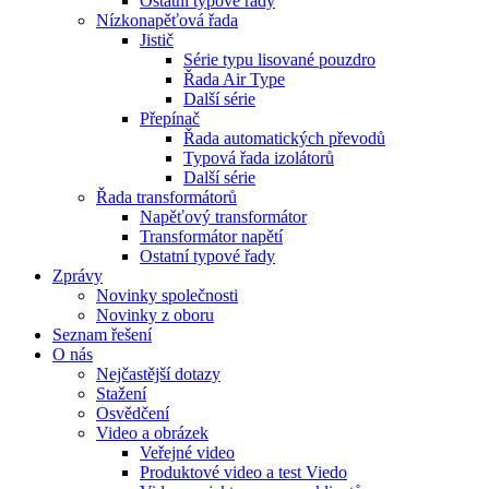
Ostatní typové řady
Nízkonapěťová řada
Jistič
Série typu lisované pouzdro
Řada Air Type
Další série
Přepínač
Řada automatických převodů
Typová řada izolátorů
Další série
Řada transformátorů
Napěťový transformátor
Transformátor napětí
Ostatní typové řady
Zprávy
Novinky společnosti
Novinky z oboru
Seznam řešení
O nás
Nejčastější dotazy
Stažení
Osvědčení
Video a obrázek
Veřejné video
Produktové video a test Viedo