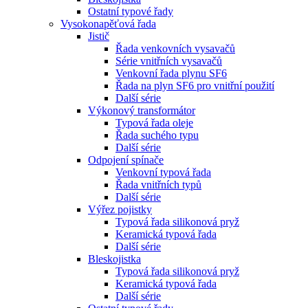
Ostatní typové řady
Vysokonapěťová řada
Jistič
Řada venkovních vysavačů
Série vnitřních vysavačů
Venkovní řada plynu SF6
Řada na plyn SF6 pro vnitřní použití
Další série
Výkonový transformátor
Typová řada oleje
Řada suchého typu
Další série
Odpojení spínače
Venkovní typová řada
Řada vnitřních typů
Další série
Výřez pojistky
Typová řada silikonová pryž
Keramická typová řada
Další série
Bleskojistka
Typová řada silikonová pryž
Keramická typová řada
Další série