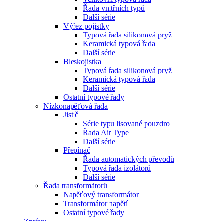
Řada vnitřních typů
Další série
Výřez pojistky
Typová řada silikonová pryž
Keramická typová řada
Další série
Bleskojistka
Typová řada silikonová pryž
Keramická typová řada
Další série
Ostatní typové řady
Nízkonapěťová řada
Jistič
Série typu lisované pouzdro
Řada Air Type
Další série
Přepínač
Řada automatických převodů
Typová řada izolátorů
Další série
Řada transformátorů
Napěťový transformátor
Transformátor napětí
Ostatní typové řady