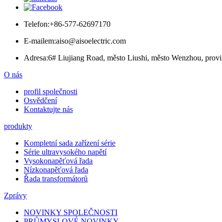
Telefon:
+86-577-62697170
E-mailem:
aiso@aisoelectric.com
Adresa:
6# Liujiang Road, město Liushi, město Wenzhou, provi
O nás
profil společnosti
Osvědčení
Kontaktujte nás
produkty
Kompletní sada zařízení série
Série ultravysokého napětí
Vysokonapěťová řada
Nízkonapěťová řada
Řada transformátorů
Zprávy
NOVINKY SPOLEČNOSTI
PRŮMYSLOVÉ NOVINKY