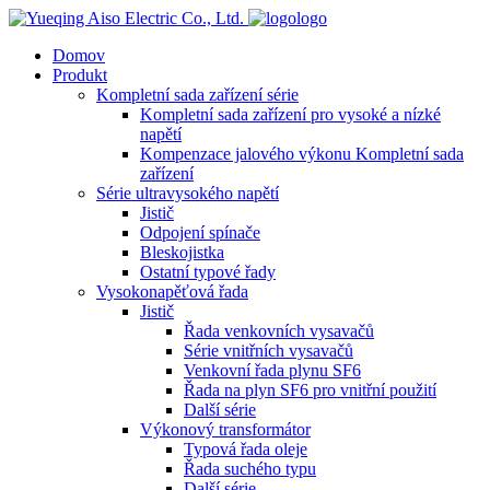
logo
Domov
Produkt
Kompletní sada zařízení série
Kompletní sada zařízení pro vysoké a nízké
napětí
Kompenzace jalového výkonu Kompletní sada
zařízení
Série ultravysokého napětí
Jistič
Odpojení spínače
Bleskojistka
Ostatní typové řady
Vysokonapěťová řada
Jistič
Řada venkovních vysavačů
Série vnitřních vysavačů
Venkovní řada plynu SF6
Řada na plyn SF6 pro vnitřní použití
Další série
Výkonový transformátor
Typová řada oleje
Řada suchého typu
Další série