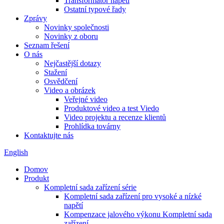
Transformátor napětí
Ostatní typové řady
Zprávy
Novinky společnosti
Novinky z oboru
Seznam řešení
O nás
Nejčastější dotazy
Stažení
Osvědčení
Video a obrázek
Veřejné video
Produktové video a test Viedo
Video projektu a recenze klientů
Prohlídka továrny
Kontaktujte nás
English
Domov
Produkt
Kompletní sada zařízení série
Kompletní sada zařízení pro vysoké a nízké
napětí
Kompenzace jalového výkonu Kompletní sada
zařízení