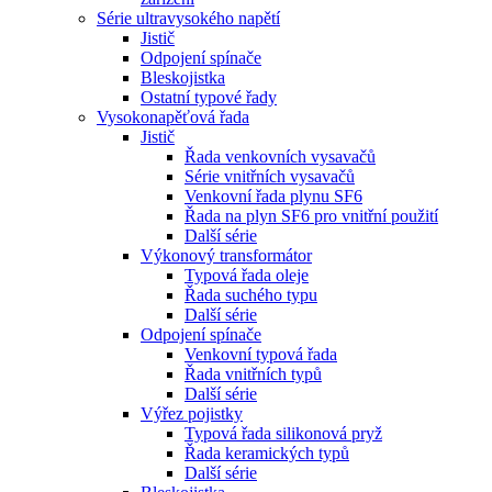
Série ultravysokého napětí
Jistič
Odpojení spínače
Bleskojistka
Ostatní typové řady
Vysokonapěťová řada
Jistič
Řada venkovních vysavačů
Série vnitřních vysavačů
Venkovní řada plynu SF6
Řada na plyn SF6 pro vnitřní použití
Další série
Výkonový transformátor
Typová řada oleje
Řada suchého typu
Další série
Odpojení spínače
Venkovní typová řada
Řada vnitřních typů
Další série
Výřez pojistky
Typová řada silikonová pryž
Řada keramických typů
Další série