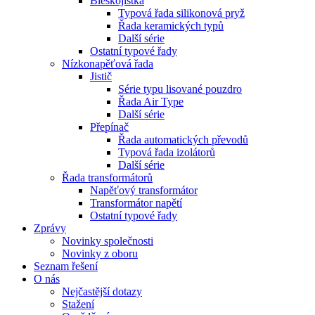
Bleskojistka
Typová řada silikonová pryž
Řada keramických typů
Další série
Ostatní typové řady
Nízkonapěťová řada
Jistič
Série typu lisované pouzdro
Řada Air Type
Další série
Přepínač
Řada automatických převodů
Typová řada izolátorů
Další série
Řada transformátorů
Napěťový transformátor
Transformátor napětí
Ostatní typové řady
Zprávy
Novinky společnosti
Novinky z oboru
Seznam řešení
O nás
Nejčastější dotazy
Stažení