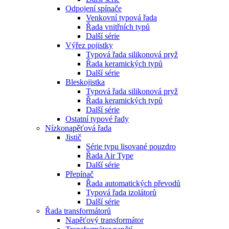
Odpojení spínače
Venkovní typová řada
Řada vnitřních typů
Další série
Výřez pojistky
Typová řada silikonová pryž
Řada keramických typů
Další série
Bleskojistka
Typová řada silikonová pryž
Řada keramických typů
Další série
Ostatní typové řady
Nízkonapěťová řada
Jistič
Série typu lisované pouzdro
Řada Air Type
Další série
Přepínač
Řada automatických převodů
Typová řada izolátorů
Další série
Řada transformátorů
Napěťový transformátor