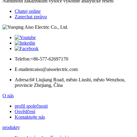
Nabídnout zákazníkům vysoce výkonné analytické řešení
Chatuj online
Zanechat zprávu
Telefon:
+86-577-62697170
E-mailem:
aiso@aisoelectric.com
Adresa:
6# Liujiang Road, město Liushi, město Wenzhou,
provincie Zhejiang, Čína
O nás
profil společnosti
Osvědčení
Kontaktujte nás
produkty