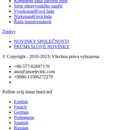
Kompletní sada zařízení série
Série ultravysokého napětí
Vysokonapěťová řada
Nízkonapěťová řada
Řada transformátorů
Zprávy
NOVINKY SPOLEČNOSTI
PRŮMYSLOVÉ NOVINKY
© Copyright - 2010-2023: Všechna práva vyhrazena.
+86-577-62697170
aiso@aisoelectric.com
+0086-13566272279
Pošlete svůj dotaz hned teď
English
French
German
Portuguese
Spanish
Russian