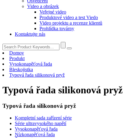
Osvědčení
Video a obrázek
Veřejné video
Produktové video a test Viedo
Video projektu a recenze klientů
Prohlídka továrny
Kontaktujte nás
Domov
Produkt
Vysokonapěťová řada
Bleskojistka
Typová řada silikonová pryž
Typová řada silikonová pryž
Typová řada silikonová pryž
Kompletní sada zařízení série
Série ultravysokého napětí
Vysokonapěťová řada
Nízkonapěťová řada