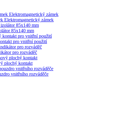
ek Elektromagnetický zámek
zolátor 85x140 mm
takt pro vnitřní použití
ikátor pro rozváděč
vý plochý kontakt
uzdro vnitřního rozváděče