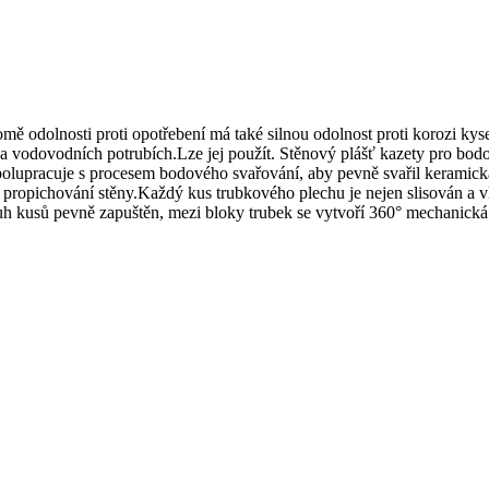
mě odolnosti proti opotřebení má také silnou odolnost proti korozi kys
e a vodovodních potrubích.Lze jej použít. Stěnový plášť kazety pro bo
 spolupracuje s procesem bodového svařování, aby pevně svařil keramic
 propichování stěny.Každý kus trubkového plechu je nejen slisován a vl
ruh kusů pevně zapuštěn, mezi bloky trubek se vytvoří 360° mechanická