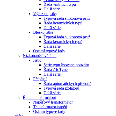
Řada vnitřních typů
Další série
Výřez pojistky
Typová řada silikonová pryž
Řada keramických typů
Další série
Bleskojistka
Typová řada silikonová pryž
Řada keramických typů
Další série
Ostatní typové řady
Nízkonapěťová řada
Jistič
Série typu lisované pouzdro
Řada Air Type
Další série
Přepínač
Řada automatických převodů
Typová řada izolátorů
Další série
Řada transformátorů
Napěťový transformátor
Transformátor napětí
Ostatní typové řady