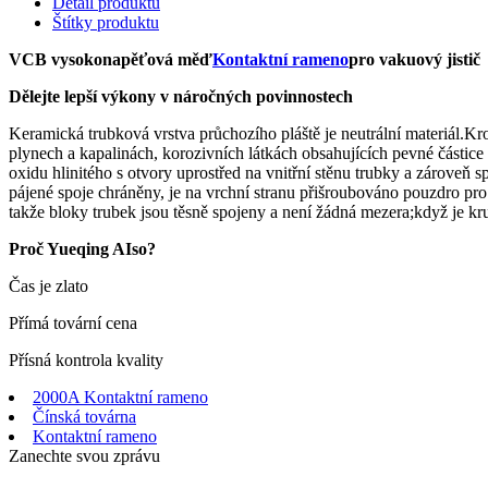
Detail produktu
Štítky produktu
VCB vysokonapěťová měď
Kontaktní rameno
pro vakuový jistič
Dělejte lepší výkony v náročných povinnostech
Keramická trubková vrstva průchozího pláště je neutrální materiál.Kro
plynech a kapalinách, korozivních látkách obsahujících pevné částic
oxidu hlinitého s otvory uprostřed na vnitřní stěnu trubky a zároveň
pájené spoje chráněny, je na vrchní stranu přišroubováno pouzdro pro
takže bloky trubek jsou těsně spojeny a není žádná mezera;když je k
Proč Yueqing AIso?
Čas je zlato
Přímá tovární cena
Přísná kontrola kvality
2000A Kontaktní rameno
Čínská továrna
Kontaktní rameno
Zanechte svou zprávu