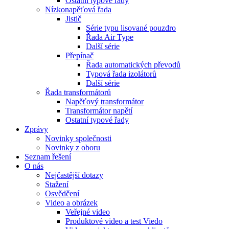
Ostatní typové řady
Nízkonapěťová řada
Jistič
Série typu lisované pouzdro
Řada Air Type
Další série
Přepínač
Řada automatických převodů
Typová řada izolátorů
Další série
Řada transformátorů
Napěťový transformátor
Transformátor napětí
Ostatní typové řady
Zprávy
Novinky společnosti
Novinky z oboru
Seznam řešení
O nás
Nejčastější dotazy
Stažení
Osvědčení
Video a obrázek
Veřejné video
Produktové video a test Viedo