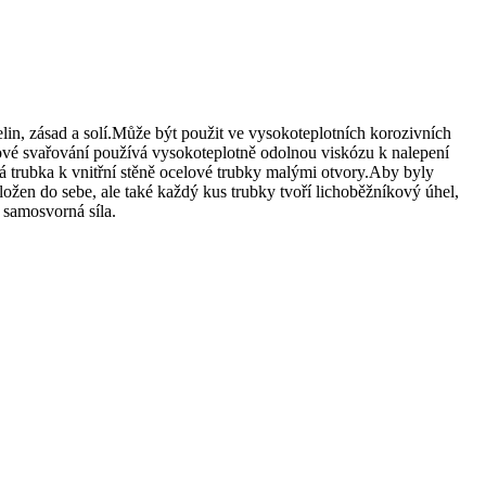
elin, zásad a solí.Může být použit ve vysokoteplotních korozivních
dové svařování používá vysokoteplotně odolnou viskózu k nalepení
ká trubka k vnitřní stěně ocelové trubky malými otvory.Aby byly
ožen do sebe, ale také každý kus trubky tvoří lichoběžníkový úhel,
 samosvorná síla.