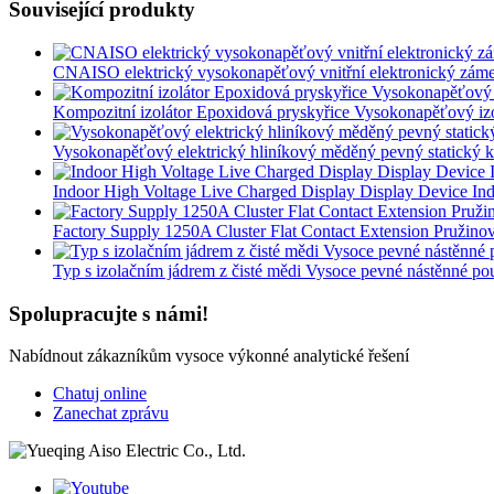
Související produkty
CNAISO elektrický vysokonapěťový vnitřní elektronický zám
Kompozitní izolátor Epoxidová pryskyřice Vysokonapěťový i
Vysokonapěťový elektrický hliníkový měděný pevný statický kon
Indoor High Voltage Live Charged Display Display Device Ind
Factory Supply 1250A Cluster Flat Contact Extension Pružino
Typ s izolačním jádrem z čisté mědi Vysoce pevné nástěnné po
Spolupracujte s námi!
Nabídnout zákazníkům vysoce výkonné analytické řešení
Chatuj online
Zanechat zprávu