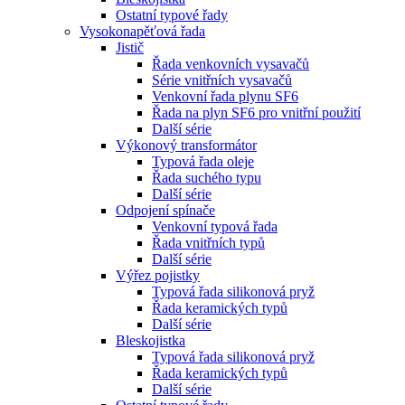
Ostatní typové řady
Vysokonapěťová řada
Jistič
Řada venkovních vysavačů
Série vnitřních vysavačů
Venkovní řada plynu SF6
Řada na plyn SF6 pro vnitřní použití
Další série
Výkonový transformátor
Typová řada oleje
Řada suchého typu
Další série
Odpojení spínače
Venkovní typová řada
Řada vnitřních typů
Další série
Výřez pojistky
Typová řada silikonová pryž
Řada keramických typů
Další série
Bleskojistka
Typová řada silikonová pryž
Řada keramických typů
Další série