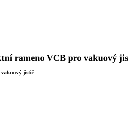
ní rameno VCB pro vakuový jis
akuový jistič