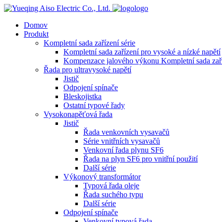
logo
Domov
Produkt
Kompletní sada zařízení série
Kompletní sada zařízení pro vysoké a nízké napětí
Kompenzace jalového výkonu Kompletní sada zař
Řada pro ultravysoké napětí
Jistič
Odpojení spínače
Bleskojistka
Ostatní typové řady
Vysokonapěťová řada
Jistič
Řada venkovních vysavačů
Série vnitřních vysavačů
Venkovní řada plynu SF6
Řada na plyn SF6 pro vnitřní použití
Další série
Výkonový transformátor
Typová řada oleje
Řada suchého typu
Další série
Odpojení spínače
Venkovní typová řada