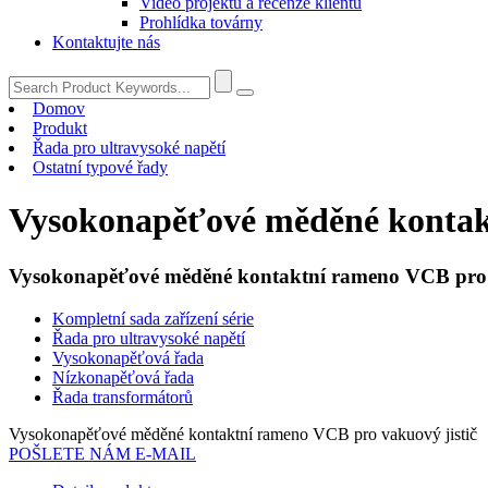
Video projektu a recenze klientů
Prohlídka továrny
Kontaktujte nás
Domov
Produkt
Řada pro ultravysoké napětí
Ostatní typové řady
Vysokonapěťové měděné kontakt
Vysokonapěťové měděné kontaktní rameno VCB pro v
Kompletní sada zařízení série
Řada pro ultravysoké napětí
Vysokonapěťová řada
Nízkonapěťová řada
Řada transformátorů
Vysokonapěťové měděné kontaktní rameno VCB pro vakuový jistič
POŠLETE NÁM E-MAIL