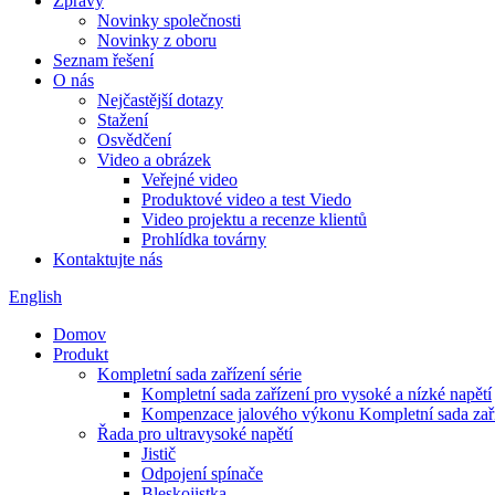
Zprávy
Novinky společnosti
Novinky z oboru
Seznam řešení
O nás
Nejčastější dotazy
Stažení
Osvědčení
Video a obrázek
Veřejné video
Produktové video a test Viedo
Video projektu a recenze klientů
Prohlídka továrny
Kontaktujte nás
English
Domov
Produkt
Kompletní sada zařízení série
Kompletní sada zařízení pro vysoké a nízké napětí
Kompenzace jalového výkonu Kompletní sada zař
Řada pro ultravysoké napětí
Jistič
Odpojení spínače
Bleskojistka