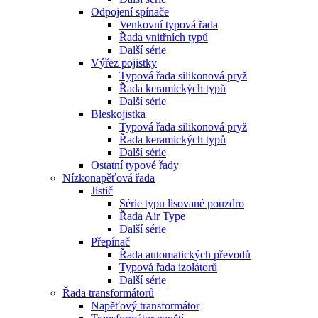
Odpojení spínače
Venkovní typová řada
Řada vnitřních typů
Další série
Výřez pojistky
Typová řada silikonová pryž
Řada keramických typů
Další série
Bleskojistka
Typová řada silikonová pryž
Řada keramických typů
Další série
Ostatní typové řady
Nízkonapěťová řada
Jistič
Série typu lisované pouzdro
Řada Air Type
Další série
Přepínač
Řada automatických převodů
Typová řada izolátorů
Další série
Řada transformátorů
Napěťový transformátor