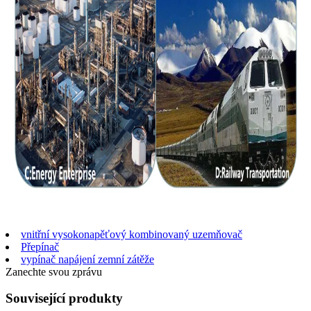
vnitřní vysokonapěťový kombinovaný uzemňovač
Přepínač
vypínač napájení zemní zátěže
Zanechte svou zprávu
Související produkty