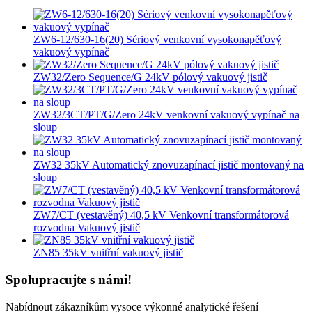
ZW6-12/630-16(20) Sériový venkovní vysokonapěťový
vakuový vypínač
ZW32/Zero Sequence/G 24kV pólový vakuový jistič
ZW32/3CT/PT/G/Zero 24kV venkovní vakuový vypínač na
sloup
ZW32 35kV Automatický znovuzapínací jistič montovaný na
sloup
ZW7/CT (vestavěný) 40,5 kV Venkovní transformátorová
rozvodna Vakuový jistič
ZN85 35kV vnitřní vakuový jistič
Spolupracujte s námi!
Nabídnout zákazníkům vysoce výkonné analytické řešení