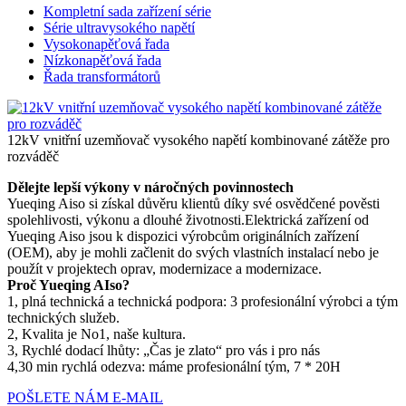
Kompletní sada zařízení série
Série ultravysokého napětí
Vysokonapěťová řada
Nízkonapěťová řada
Řada transformátorů
12kV vnitřní uzemňovač vysokého napětí kombinované zátěže pro
rozváděč
Dělejte lepší výkony v náročných povinnostech
Yueqing Aiso si získal důvěru klientů díky své osvědčené pověsti
spolehlivosti, výkonu a dlouhé životnosti.Elektrická zařízení od
Yueqing Aiso jsou k dispozici výrobcům originálních zařízení
(OEM), aby je mohli začlenit do svých vlastních instalací nebo je
použít v projektech oprav, modernizace a modernizace.
Proč Yueqing AIso?
1, plná technická a technická podpora: 3 profesionální výrobci a tým
technických služeb.
2, Kvalita je No1, naše kultura.
3, Rychlé dodací lhůty: „Čas je zlato“ pro vás i pro nás
4,30 min rychlá odezva: máme profesionální tým, 7 * 20H
POŠLETE NÁM E-MAIL