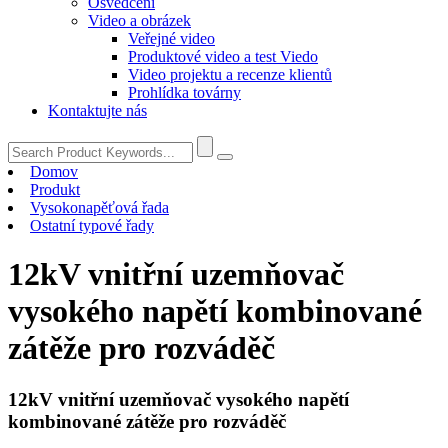
Osvědčení
Video a obrázek
Veřejné video
Produktové video a test Viedo
Video projektu a recenze klientů
Prohlídka továrny
Kontaktujte nás
Domov
Produkt
Vysokonapěťová řada
Ostatní typové řady
12kV vnitřní uzemňovač
vysokého napětí kombinované
zátěže pro rozváděč
12kV vnitřní uzemňovač vysokého napětí
kombinované zátěže pro rozváděč