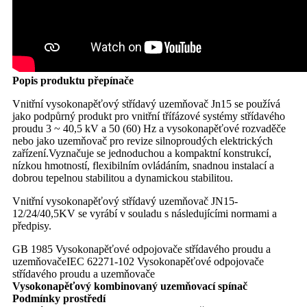
Popis produktu přepínače
Vnitřní vysokonapěťový střídavý uzemňovač Jn15 se používá
jako podpůrný produkt pro vnitřní třífázové systémy střídavého
proudu 3 ~ 40,5 kV a 50 (60) Hz a vysokonapěťové rozvaděče
nebo jako uzemňovač pro revize silnoproudých elektrických
zařízení.Vyznačuje se jednoduchou a kompaktní konstrukcí,
nízkou hmotností, flexibilním ovládáním, snadnou instalací a
dobrou tepelnou stabilitou a dynamickou stabilitou.
Vnitřní vysokonapěťový střídavý uzemňovač JN15-
12/24/40,5KV se vyrábí v souladu s následujícími normami a
předpisy.
GB 1985 Vysokonapěťové odpojovače střídavého proudu a
uzemňovače
IEC 62271-102 Vysokonapěťové odpojovače
střídavého proudu a uzemňovače
Vysokonapěťový kombinovaný uzemňovací spínač
Podmínky prostředí