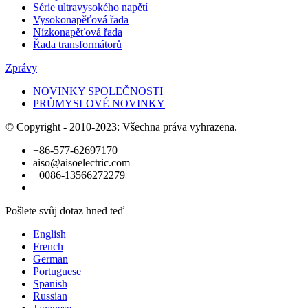
Série ultravysokého napětí
Vysokonapěťová řada
Nízkonapěťová řada
Řada transformátorů
Zprávy
NOVINKY SPOLEČNOSTI
PRŮMYSLOVÉ NOVINKY
© Copyright - 2010-2023: Všechna práva vyhrazena.
+86-577-62697170
aiso@aisoelectric.com
+0086-13566272279
Pošlete svůj dotaz hned teď
English
French
German
Portuguese
Spanish
Russian