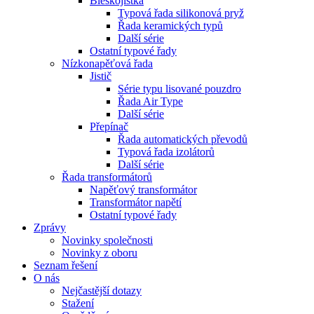
Bleskojistka
Typová řada silikonová pryž
Řada keramických typů
Další série
Ostatní typové řady
Nízkonapěťová řada
Jistič
Série typu lisované pouzdro
Řada Air Type
Další série
Přepínač
Řada automatických převodů
Typová řada izolátorů
Další série
Řada transformátorů
Napěťový transformátor
Transformátor napětí
Ostatní typové řady
Zprávy
Novinky společnosti
Novinky z oboru
Seznam řešení
O nás
Nejčastější dotazy
Stažení