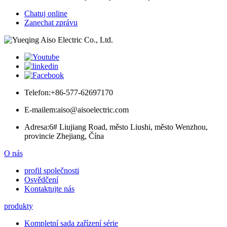
Chatuj online
Zanechat zprávu
Telefon:
+86-577-62697170
E-mailem:
aiso@aisoelectric.com
Adresa:
6# Liujiang Road, město Liushi, město Wenzhou,
provincie Zhejiang, Čína
O nás
profil společnosti
Osvědčení
Kontaktujte nás
produkty
Kompletní sada zařízení série