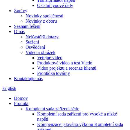
Transformátor napětí
Ostatní typové řady
Zprávy
Novinky společnosti
Novinky z oboru
Seznam řešení
O nás
Nejčastější dotazy
Stažení
Osvědčení
Video a obrázek
Veřejné video
Produktové video a test Viedo
Video projektu a recenze klientů
Prohlídka továrny
Kontaktujte nás
English
Domov
Produkt
Kompletní sada zařízení série
Kompletní sada zařízení pro vysoké a nízké
napětí
Kompenzace jalového výkonu Kompletní sada
zařízení