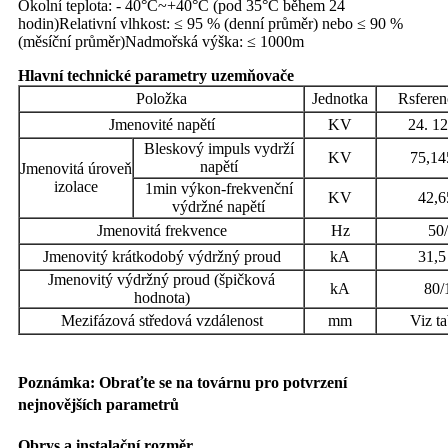
Okolní teplota: - 40°C~+40°C (pod 35°C během 24
hodin)
Relativní vlhkost: ≤ 95 % (denní průměr) nebo ≤ 90 %
(měsíční průměr)
Nadmořská výška: ≤ 1000m
Hlavní technické parametry uzemňovače
Položka
Jednotka
Rsferen
Jmenovité napětí
KV
24. 12
Bleskový impuls vydrží
KV
75,14
napětí
Jmenovitá úroveň
izolace
1min výkon-frekvenční
KV
42,6
výdržné napětí
Jmenovitá frekvence
Hz
50
Jmenovitý krátkodobý výdržný proud
kA
31,5
Jmenovitý výdržný proud (špičková
kA
80/
hodnota)
Mezifázová středová vzdálenost
mm
Viz t
Poznámka: Obraťte se na továrnu pro potvrzení
nejnovějších parametrů
Obrys a instalační rozměr