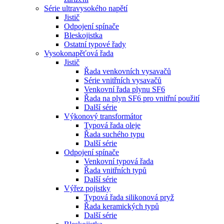
Série ultravysokého napětí
Jistič
Odpojení spínače
Bleskojistka
Ostatní typové řady
Vysokonapěťová řada
Jistič
Řada venkovních vysavačů
Série vnitřních vysavačů
Venkovní řada plynu SF6
Řada na plyn SF6 pro vnitřní použití
Další série
Výkonový transformátor
Typová řada oleje
Řada suchého typu
Další série
Odpojení spínače
Venkovní typová řada
Řada vnitřních typů
Další série
Výřez pojistky
Typová řada silikonová pryž
Řada keramických typů
Další série