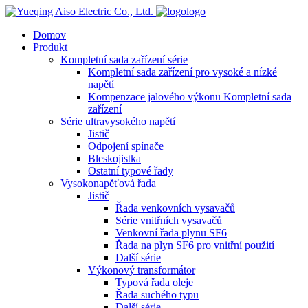
logo
Domov
Produkt
Kompletní sada zařízení série
Kompletní sada zařízení pro vysoké a nízké
napětí
Kompenzace jalového výkonu Kompletní sada
zařízení
Série ultravysokého napětí
Jistič
Odpojení spínače
Bleskojistka
Ostatní typové řady
Vysokonapěťová řada
Jistič
Řada venkovních vysavačů
Série vnitřních vysavačů
Venkovní řada plynu SF6
Řada na plyn SF6 pro vnitřní použití
Další série
Výkonový transformátor
Typová řada oleje
Řada suchého typu
Další série