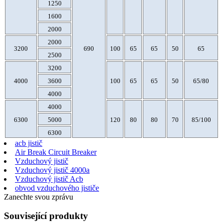
1250
1600
2000
2000
3200
690
100
65
65
50
65
2500
3200
4000
3600
100
65
65
50
65/80
4000
4000
6300
5000
120
80
80
70
85/100
6300
acb jistič
Air Break Circuit Breaker
Vzduchový jistič
Vzduchový jistič 4000a
Vzduchový jistič Acb
obvod vzduchového jističe
Zanechte svou zprávu
Související produkty