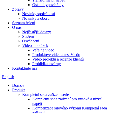
Transformátor napětí
Ostatní typové řady
Zprávy
Novinky společnosti
Novinky z oboru
Seznam řešení
O nás
Nejčastější dotazy
Stažení
Osvědčení
Video a obrázek
Veřejné video
Produktové video a test Viedo
Video projektu a recenze klientů
Prohlídka továrny
Kontaktujte nás
English
Domov
Produkt
Kompletní sada zařízení série
Kompletní sada zařízení pro vysoké a nízké
napětí
Kompenzace jalového výkonu Kompletní sada
zařízení