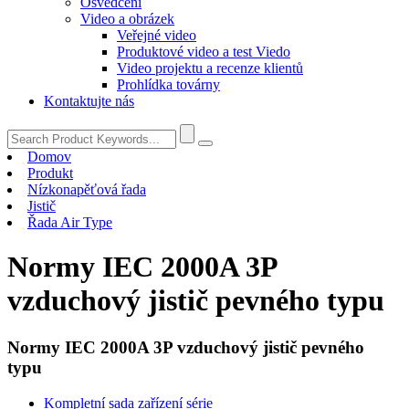
Osvědčení
Video a obrázek
Veřejné video
Produktové video a test Viedo
Video projektu a recenze klientů
Prohlídka továrny
Kontaktujte nás
Domov
Produkt
Nízkonapěťová řada
Jistič
Řada Air Type
Normy IEC 2000A 3P
vzduchový jistič pevného typu
Normy IEC 2000A 3P vzduchový jistič pevného
typu
Kompletní sada zařízení série