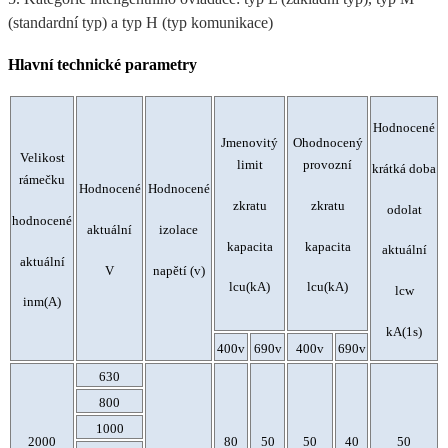
(standardní typ) a typ H (typ komunikace)
Hlavní technické parametry
Hodnocené
Jmenovitý
Ohodnocený
Velikost
limit
provozní
krátká doba
rámečku
Hodnocené
Hodnocené
zkratu
zkratu
odolat
hodnocené
aktuální
izolace
kapacita
kapacita
aktuální
aktuální
V
napětí (v)
lcu(kA)
lcu(kA)
lcw
inm(A)
kA(1s)
400v
690v
400v
690v
630
800
1000
2000
80
50
50
40
50