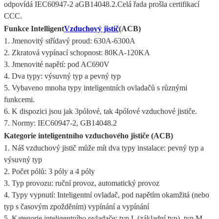
odpovídá IEC60947-2 a
GB14048.2.Celá řada prošla certifikací
CCC.
Funkce Intelligent
Vzduchový jistič
(ACB)
1. Jmenovitý střídavý proud: 630A-6300A
2. Zkratová vypínací schopnost: 80KA-120KA
3. Jmenovité napětí: pod AC690V
4. Dva typy: výsuvný typ a pevný typ
5. Vybaveno mnoha typy inteligentních ovladačů s různými
funkcemi.
6. K dispozici jsou jak 3pólové, tak 4pólové vzduchové jističe.
7. Normy: IEC60947-2, GB14048.2
Kategorie inteligentního vzduchového jističe (ACB)
1. Náš vzduchový jistič může mít dva typy instalace: pevný typ a
výsuvný typ
2. Počet pólů: 3 póly a 4 póly
3. Typ provozu: ruční provoz, automatický provoz
4. Typy vypnutí: Inteligentní ovladač, pod napětím okamžitá (nebo
typ s časovým zpožděním) vypínání a vypínání
5. Kategorie inteligentního ovladače: typ L (základní typ), typ M