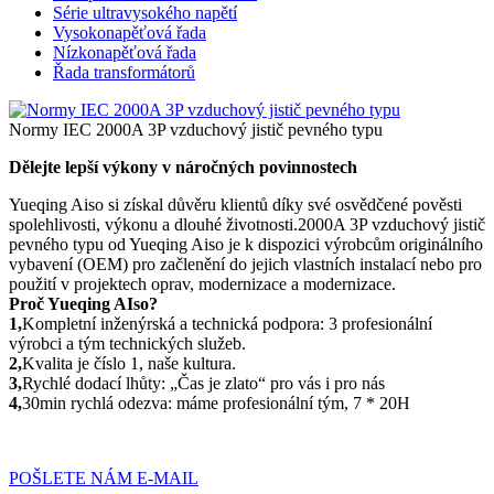
Série ultravysokého napětí
Vysokonapěťová řada
Nízkonapěťová řada
Řada transformátorů
Normy IEC 2000A 3P vzduchový jistič pevného typu
Dělejte lepší výkony v náročných povinnostech
Yueqing Aiso si získal důvěru klientů díky své osvědčené pověsti
spolehlivosti, výkonu a dlouhé životnosti.2000A 3P vzduchový jistič
pevného typu od Yueqing Aiso je k dispozici výrobcům originálního
vybavení (OEM) pro začlenění do jejich vlastních instalací nebo pro
použití v projektech oprav, modernizace a modernizace.
Proč Yueqing AIso?
1,
Kompletní inženýrská a technická podpora: 3 profesionální
výrobci a tým technických služeb.
2,
Kvalita je číslo 1, naše kultura.
3,
Rychlé dodací lhůty: „Čas je zlato“ pro vás i pro nás
4,
30min rychlá odezva: máme profesionální tým, 7 * 20H
POŠLETE NÁM E-MAIL