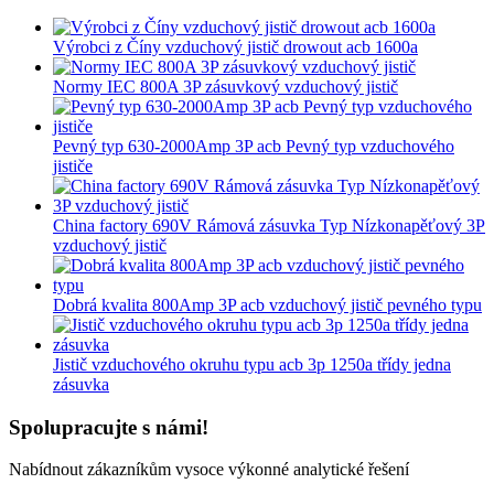
Výrobci z Číny vzduchový jistič drowout acb 1600a
Normy IEC 800A 3P zásuvkový vzduchový jistič
Pevný typ 630-2000Amp 3P acb Pevný typ vzduchového
jističe
China factory 690V Rámová zásuvka Typ Nízkonapěťový 3P
vzduchový jistič
Dobrá kvalita 800Amp 3P acb vzduchový jistič pevného typu
Jistič vzduchového okruhu typu acb 3p 1250a třídy jedna
zásuvka
Spolupracujte s námi!
Nabídnout zákazníkům vysoce výkonné analytické řešení