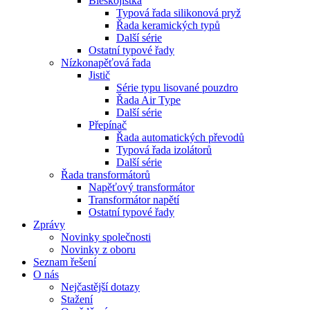
Bleskojistka
Typová řada silikonová pryž
Řada keramických typů
Další série
Ostatní typové řady
Nízkonapěťová řada
Jistič
Série typu lisované pouzdro
Řada Air Type
Další série
Přepínač
Řada automatických převodů
Typová řada izolátorů
Další série
Řada transformátorů
Napěťový transformátor
Transformátor napětí
Ostatní typové řady
Zprávy
Novinky společnosti
Novinky z oboru
Seznam řešení
O nás
Nejčastější dotazy
Stažení