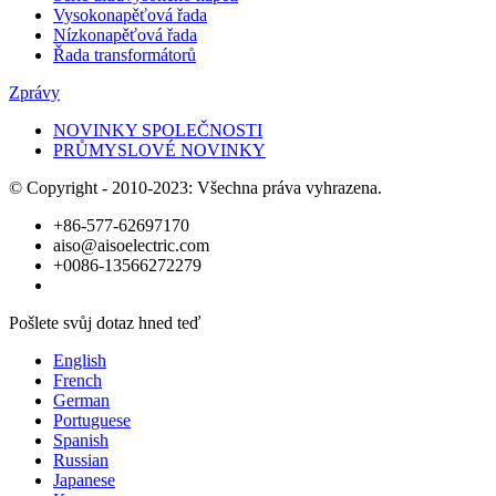
Vysokonapěťová řada
Nízkonapěťová řada
Řada transformátorů
Zprávy
NOVINKY SPOLEČNOSTI
PRŮMYSLOVÉ NOVINKY
© Copyright - 2010-2023: Všechna práva vyhrazena.
+86-577-62697170
aiso@aisoelectric.com
+0086-13566272279
Pošlete svůj dotaz hned teď
English
French
German
Portuguese
Spanish
Russian
Japanese