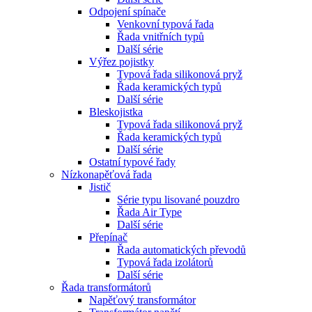
Odpojení spínače
Venkovní typová řada
Řada vnitřních typů
Další série
Výřez pojistky
Typová řada silikonová pryž
Řada keramických typů
Další série
Bleskojistka
Typová řada silikonová pryž
Řada keramických typů
Další série
Ostatní typové řady
Nízkonapěťová řada
Jistič
Série typu lisované pouzdro
Řada Air Type
Další série
Přepínač
Řada automatických převodů
Typová řada izolátorů
Další série
Řada transformátorů
Napěťový transformátor