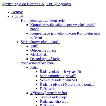
logo
Domov
Produkt
Kompletní sada zařízení série
Kompletní sada zařízení pro vysoké a nízké
napětí
Kompenzace jalového výkonu Kompletní sada
zařízení
Série ultravysokého napětí
Jistič
Odpojení spínače
Bleskojistka
Ostatní typové řady
Vysokonapěťová řada
Jistič
Řada venkovních vysavačů
Série vnitřních vysavačů
Venkovní řada plynu SF6
Řada na plyn SF6 pro vnitřní použití
Další série
Výkonový transformátor
Typová řada oleje
Řada suchého typu
Další série