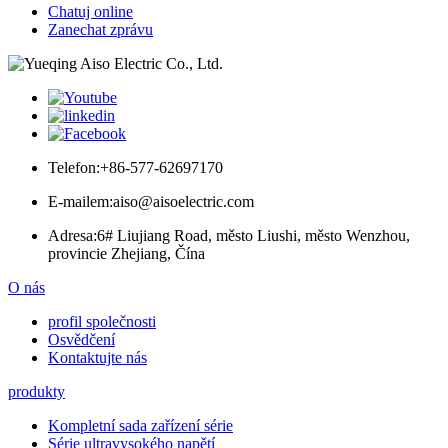
Chatuj online
Zanechat zprávu
Telefon:
+86-577-62697170
E-mailem:
aiso@aisoelectric.com
Adresa:
6# Liujiang Road, město Liushi, město Wenzhou,
provincie Zhejiang, Čína
O nás
profil společnosti
Osvědčení
Kontaktujte nás
produkty
Kompletní sada zařízení série
Série ultravysokého napětí