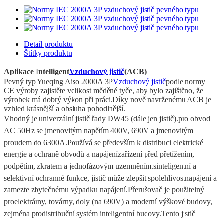
Detail produktu
Štítky produktu
Aplikace Intelligent
Vzduchový jistič
(ACB)
Pevný typ Yueqing Aiso 2000A 3P
Vzduchový jistič
podle normy
CE výroby zajistěte velikost měděné tyče, aby bylo zajištěno, že
výrobek má dobrý výkon při práci.Díky nově navrženému ACB je
vzhled krásnější a obsluha pohodlnější.
Vhodný je univerzální jistič řady DW45 (dále jen jistič).
pro obvod
AC 50Hz se jmenovitým napětím 400V, 690V a jmenovitým
proudem do 6300A.
Používá se především k distribuci elektrické
energie a ochraně obvodů a napájení
zařízení před přetížením,
podpětím, zkratem a jednofázovým uzemněním.s
inteligentní a
selektivní ochranné funkce, jistič může zlepšit spolehlivost
napájení a
zamezte zbytečnému výpadku napájení.Přerušovač je použitelný
pro
elektrárny, továrny, doly (na 690V) a moderní výškové budovy,
zejména pro
distribuční systém inteligentní budovy.Tento jistič