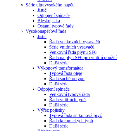
Série ultravysokého napětí
Jistič
Odpojení spínače
Bleskojistka
Ostatní typové řady
Vysokonapěťová řada
Jistič
Řada venkovních vysavačů
Série vnitřních vysavačů
Venkovní řada plynu SF6
Řada na plyn SF6 pro vnitřní použití
Další série
Výkonový transformátor
Typová řada oleje
Řada suchého typu
Další série
Odpojení spínače
Venkovní typová řada
Řada vnitřních typů
Další série
Výřez pojistky
Typová řada silikonová pryž
Řada keramických typů
Další série