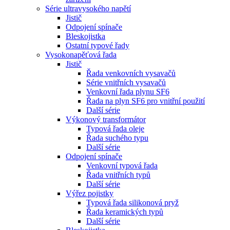
Série ultravysokého napětí
Jistič
Odpojení spínače
Bleskojistka
Ostatní typové řady
Vysokonapěťová řada
Jistič
Řada venkovních vysavačů
Série vnitřních vysavačů
Venkovní řada plynu SF6
Řada na plyn SF6 pro vnitřní použití
Další série
Výkonový transformátor
Typová řada oleje
Řada suchého typu
Další série
Odpojení spínače
Venkovní typová řada
Řada vnitřních typů
Další série
Výřez pojistky
Typová řada silikonová pryž
Řada keramických typů
Další série