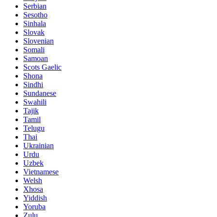
Serbian
Sesotho
Sinhala
Slovak
Slovenian
Somali
Samoan
Scots Gaelic
Shona
Sindhi
Sundanese
Swahili
Tajik
Tamil
Telugu
Thai
Ukrainian
Urdu
Uzbek
Vietnamese
Welsh
Xhosa
Yiddish
Yoruba
Zulu