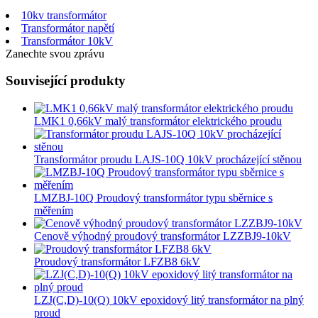
10kv transformátor
Transformátor napětí
Transformátor 10kV
Zanechte svou zprávu
Související produkty
LMK1 0,66kV malý transformátor elektrického proudu
Transformátor proudu LAJS-10Q 10kV procházející stěnou
LMZBJ-10Q Proudový transformátor typu sběrnice s
měřením
Cenově výhodný proudový transformátor LZZBJ9-10kV
Proudový transformátor LFZB8 6kV
LZJ(C,D)-10(Q) 10kV epoxidový litý transformátor na plný
proud