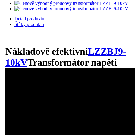
Detail produktu
Štítky produktu
Nákladově efektivní
LZZBJ9-
10kV
Transformátor napětí