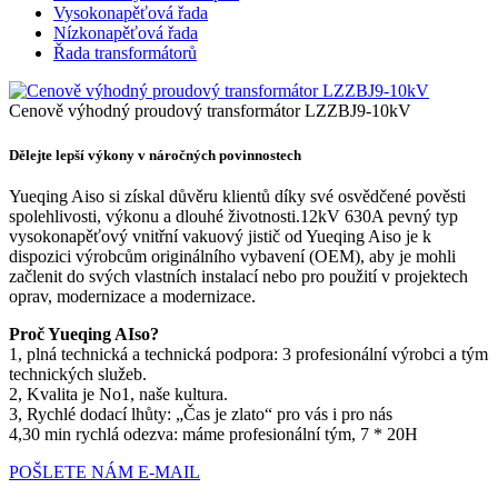
Vysokonapěťová řada
Nízkonapěťová řada
Řada transformátorů
Cenově výhodný proudový transformátor LZZBJ9-10kV
Dělejte lepší výkony v náročných povinnostech
Yueqing Aiso si získal důvěru klientů díky své osvědčené pověsti
spolehlivosti, výkonu a dlouhé životnosti.12kV 630A pevný typ
vysokonapěťový vnitřní vakuový jistič od Yueqing Aiso je k
dispozici výrobcům originálního vybavení (OEM), aby je mohli
začlenit do svých vlastních instalací nebo pro použití v projektech
oprav, modernizace a modernizace.
Proč Yueqing AIso?
1, plná technická a technická podpora: 3 profesionální výrobci a tým
technických služeb.
2, Kvalita je No1, naše kultura.
3, Rychlé dodací lhůty: „Čas je zlato“ pro vás i pro nás
4,30 min rychlá odezva: máme profesionální tým, 7 * 20H
POŠLETE NÁM E-MAIL