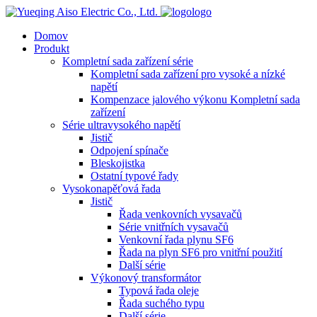
logo
Domov
Produkt
Kompletní sada zařízení série
Kompletní sada zařízení pro vysoké a nízké
napětí
Kompenzace jalového výkonu Kompletní sada
zařízení
Série ultravysokého napětí
Jistič
Odpojení spínače
Bleskojistka
Ostatní typové řady
Vysokonapěťová řada
Jistič
Řada venkovních vysavačů
Série vnitřních vysavačů
Venkovní řada plynu SF6
Řada na plyn SF6 pro vnitřní použití
Další série
Výkonový transformátor
Typová řada oleje
Řada suchého typu
Další série