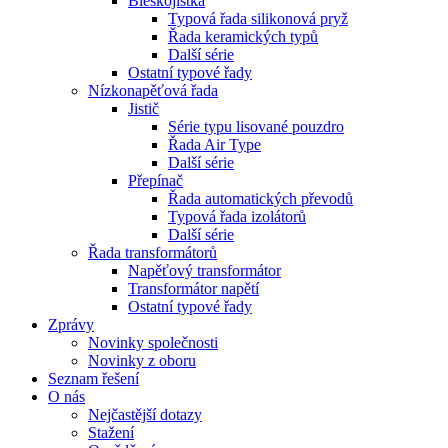
Bleskojistka
Typová řada silikonová pryž
Řada keramických typů
Další série
Ostatní typové řady
Nízkonapěťová řada
Jistič
Série typu lisované pouzdro
Řada Air Type
Další série
Přepínač
Řada automatických převodů
Typová řada izolátorů
Další série
Řada transformátorů
Napěťový transformátor
Transformátor napětí
Ostatní typové řady
Zprávy
Novinky společnosti
Novinky z oboru
Seznam řešení
O nás
Nejčastější dotazy
Stažení