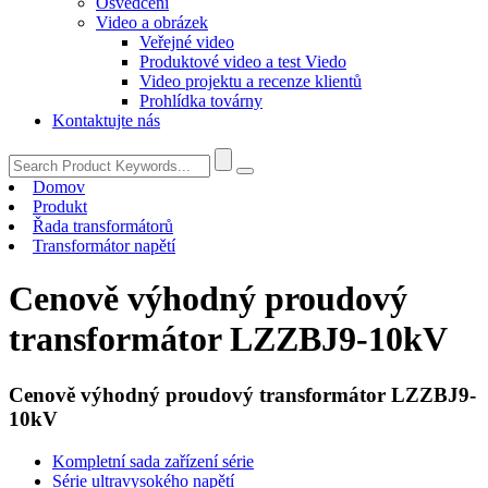
Osvědčení
Video a obrázek
Veřejné video
Produktové video a test Viedo
Video projektu a recenze klientů
Prohlídka továrny
Kontaktujte nás
Domov
Produkt
Řada transformátorů
Transformátor napětí
Cenově výhodný proudový
transformátor LZZBJ9-10kV
Cenově výhodný proudový transformátor LZZBJ9-
10kV
Kompletní sada zařízení série
Série ultravysokého napětí