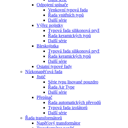
Odpojení spínače
Venkovní typová řada
Řada vnitřních typů
Další série
Výřez pojistky
Typová řada silikonová pryž
Řada keramických typů
Další série
Bleskojistka
Typová řada silikonová pryž
Řada keramických typů
Další série
Ostatní typové řady
Nízkonapěťová řada
Jistič
Série typu lisované pouzdro
Řada Air Type
Další série
Přepínač
Řada automatických převodů
Typová řada izolátorů
Další série
Řada transformátorů
Napěťový transformátor