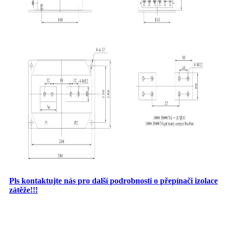
Pls kontaktujte nás pro další podrobnosti o přepínači izolace
zátěže!!!