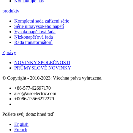
Kontaktujte nás
produkty
Kompletní sada zařízení série
Série ultravysokého napětí
Vysokonapěťová řada
Nízkonapěťová řada
Řada transformátorů
Zprávy
NOVINKY SPOLEČNOSTI
PRŮMYSLOVÉ NOVINKY
© Copyright - 2010-2023: Všechna práva vyhrazena.
+86-577-62697170
aiso@aisoelectric.com
+0086-13566272279
Pošlete svůj dotaz hned teď
English
French