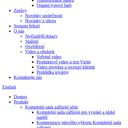
Transformátor napětí
Ostatní typové řady
Zprávy
Novinky společnosti
Novinky z oboru
Seznam řešení
O nás
Nejčastější dotazy
Stažení
Osvědčení
Video a obrázek
Veřejné video
Produktové video a test Viedo
Video projektu a recenze klientů
Prohlídka továrny
Kontaktujte nás
English
Domov
Produkt
Kompletní sada zařízení série
Kompletní sada zařízení pro vysoké a nízké
napětí
Kompenzace jalového výkonu Kompletní sada
zařízení