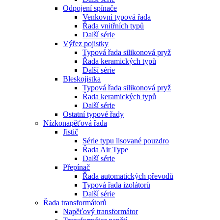
Odpojení spínače
Venkovní typová řada
Řada vnitřních typů
Další série
Výřez pojistky
Typová řada silikonová pryž
Řada keramických typů
Další série
Bleskojistka
Typová řada silikonová pryž
Řada keramických typů
Další série
Ostatní typové řady
Nízkonapěťová řada
Jistič
Série typu lisované pouzdro
Řada Air Type
Další série
Přepínač
Řada automatických převodů
Typová řada izolátorů
Další série
Řada transformátorů
Napěťový transformátor