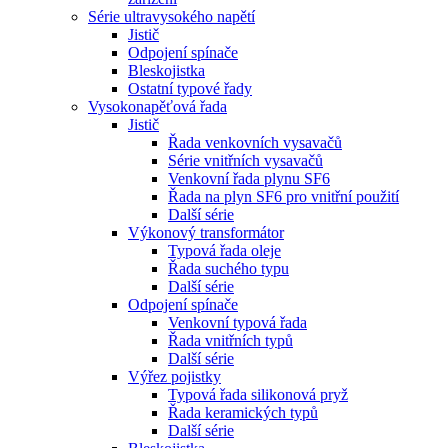
Série ultravysokého napětí
Jistič
Odpojení spínače
Bleskojistka
Ostatní typové řady
Vysokonapěťová řada
Jistič
Řada venkovních vysavačů
Série vnitřních vysavačů
Venkovní řada plynu SF6
Řada na plyn SF6 pro vnitřní použití
Další série
Výkonový transformátor
Typová řada oleje
Řada suchého typu
Další série
Odpojení spínače
Venkovní typová řada
Řada vnitřních typů
Další série
Výřez pojistky
Typová řada silikonová pryž
Řada keramických typů
Další série