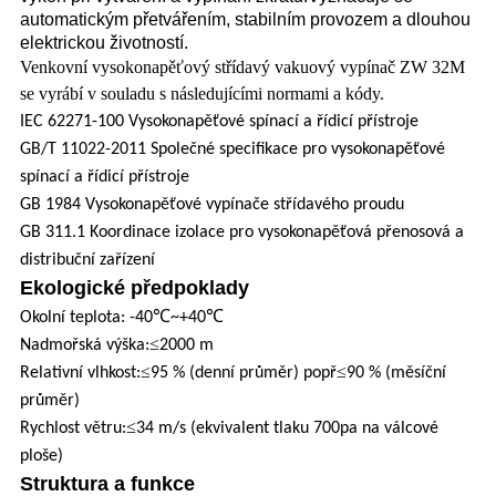
automatickým přetvářením, stabilním provozem a dlouhou
elektrickou životností.
Venkovní vysokonapěťový střídavý vakuový vypínač ZW 32M
se vyrábí v souladu s následujícími normami a kódy.
IEC 62271-100 Vysokonapěťové spínací a řídicí přístroje
GB/T 11022-2011 Společné specifikace pro vysokonapěťové
spínací a řídicí přístroje
GB 1984 Vysokonapěťové vypínače střídavého proudu
GB 311.1 Koordinace izolace pro vysokonapěťová přenosová a
distribuční zařízení
Ekologické předpoklady
℃
℃
Okolní teplota: -40
~+40
≤
Nadmořská výška:
2000 m
≤
≤
Relativní vlhkost:
95 % (denní průměr) popř
90 % (měsíční
průměr)
≤
Rychlost větru:
34 m/s (ekvivalent tlaku 700pa na válcové
ploše)
Struktura a funkce