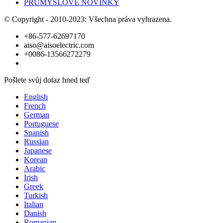
PRŮMYSLOVÉ NOVINKY
© Copyright - 2010-2023: Všechna práva vyhrazena.
+86-577-62697170
aiso@aisoelectric.com
+0086-13566272279
Pošlete svůj dotaz hned teď
English
French
German
Portuguese
Spanish
Russian
Japanese
Korean
Arabic
Irish
Greek
Turkish
Italian
Danish
Romanian