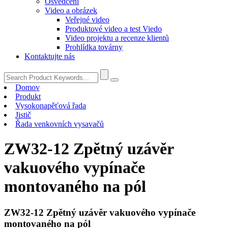
Osvědčení
Video a obrázek
Veřejné video
Produktové video a test Viedo
Video projektu a recenze klientů
Prohlídka továrny
Kontaktujte nás
Domov
Produkt
Vysokonapěťová řada
Jistič
Řada venkovních vysavačů
ZW32-12 Zpětný uzávěr
vakuového vypínače
montovaného na pól
ZW32-12 Zpětný uzávěr vakuového vypínače
montovaného na pól