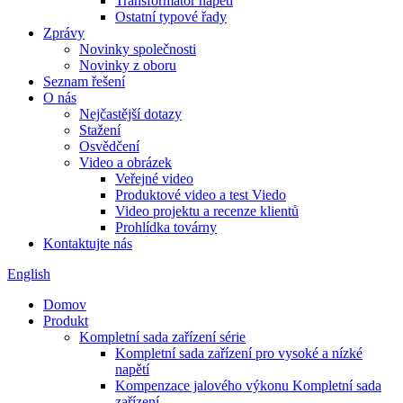
Transformátor napětí
Ostatní typové řady
Zprávy
Novinky společnosti
Novinky z oboru
Seznam řešení
O nás
Nejčastější dotazy
Stažení
Osvědčení
Video a obrázek
Veřejné video
Produktové video a test Viedo
Video projektu a recenze klientů
Prohlídka továrny
Kontaktujte nás
English
Domov
Produkt
Kompletní sada zařízení série
Kompletní sada zařízení pro vysoké a nízké
napětí
Kompenzace jalového výkonu Kompletní sada
zařízení