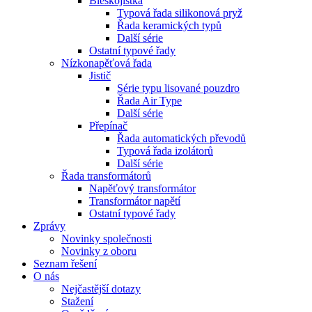
Bleskojistka
Typová řada silikonová pryž
Řada keramických typů
Další série
Ostatní typové řady
Nízkonapěťová řada
Jistič
Série typu lisované pouzdro
Řada Air Type
Další série
Přepínač
Řada automatických převodů
Typová řada izolátorů
Další série
Řada transformátorů
Napěťový transformátor
Transformátor napětí
Ostatní typové řady
Zprávy
Novinky společnosti
Novinky z oboru
Seznam řešení
O nás
Nejčastější dotazy
Stažení