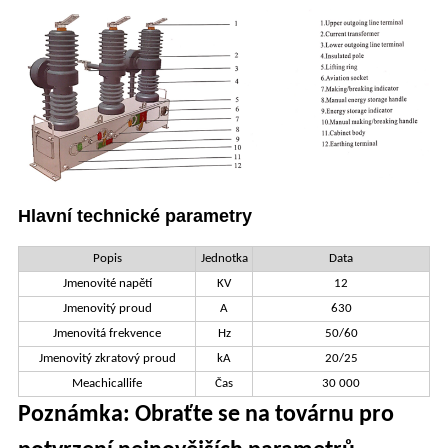
Hlavní technické parametry
Popis
Jednotka
Data
Jmenovité napětí
KV
12
Jmenovitý proud
A
630
Jmenovitá frekvence
Hz
50/60
Jmenovitý zkratový proud
kA
20/25
Meachicallife
Čas
30 000
Poznámka: Obraťte se na továrnu pro