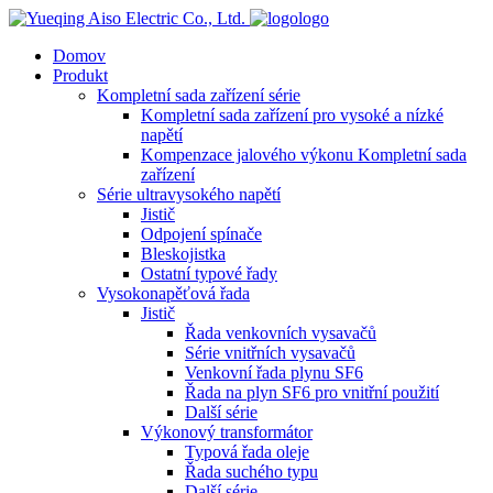
logo
Domov
Produkt
Kompletní sada zařízení série
Kompletní sada zařízení pro vysoké a nízké
napětí
Kompenzace jalového výkonu Kompletní sada
zařízení
Série ultravysokého napětí
Jistič
Odpojení spínače
Bleskojistka
Ostatní typové řady
Vysokonapěťová řada
Jistič
Řada venkovních vysavačů
Série vnitřních vysavačů
Venkovní řada plynu SF6
Řada na plyn SF6 pro vnitřní použití
Další série
Výkonový transformátor
Typová řada oleje
Řada suchého typu
Další série