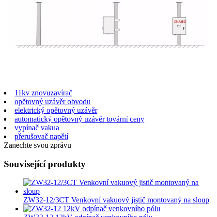
11kv znovuzavírač
opětovný uzávěr obvodu
elektrický opětovný uzávěr
automatický opětovný uzávěr tovární ceny
vypínač vakua
přerušovač napětí
Zanechte svou zprávu
Související produkty
ZW32-12/3CT Venkovní vakuový jistič montovaný na sloup