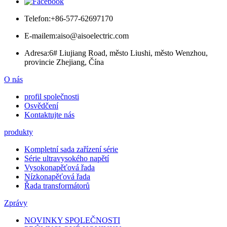
Telefon:
+86-577-62697170
E-mailem:
aiso@aisoelectric.com
Adresa:
6# Liujiang Road, město Liushi, město Wenzhou,
provincie Zhejiang, Čína
O nás
profil společnosti
Osvědčení
Kontaktujte nás
produkty
Kompletní sada zařízení série
Série ultravysokého napětí
Vysokonapěťová řada
Nízkonapěťová řada
Řada transformátorů
Zprávy
NOVINKY SPOLEČNOSTI