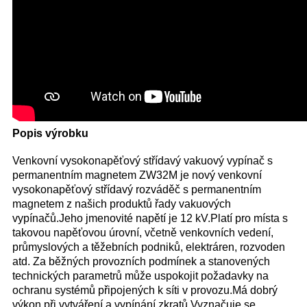
Popis výrobku
Venkovní vysokonapěťový střídavý vakuový vypínač s
permanentním magnetem ZW32M je nový venkovní
vysokonapěťový střídavý rozváděč s permanentním
magnetem z našich produktů řady vakuových
vypínačů.Jeho jmenovité napětí je 12 kV.Platí pro místa s
takovou napěťovou úrovní, včetně venkovních vedení,
průmyslových a těžebních podniků, elektráren, rozvoden
atd. Za běžných provozních podmínek a stanovených
technických parametrů může uspokojit požadavky na
ochranu systémů připojených k síti v provozu.Má dobrý
výkon při vytváření a vypínání zkratů.Vyznačuje se