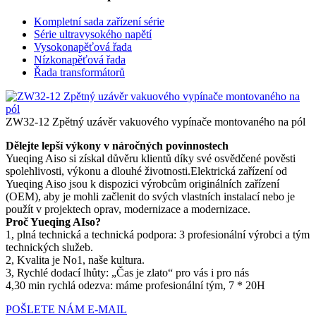
Kompletní sada zařízení série
Série ultravysokého napětí
Vysokonapěťová řada
Nízkonapěťová řada
Řada transformátorů
ZW32-12 Zpětný uzávěr vakuového vypínače montovaného na pól
Dělejte lepší výkony v náročných povinnostech
Yueqing Aiso si získal důvěru klientů díky své osvědčené pověsti
spolehlivosti, výkonu a dlouhé životnosti.Elektrická zařízení od
Yueqing Aiso jsou k dispozici výrobcům originálních zařízení
(OEM), aby je mohli začlenit do svých vlastních instalací nebo je
použít v projektech oprav, modernizace a modernizace.
Proč Yueqing AIso?
1, plná technická a technická podpora: 3 profesionální výrobci a tým
technických služeb.
2, Kvalita je No1, naše kultura.
3, Rychlé dodací lhůty: „Čas je zlato“ pro vás i pro nás
4,30 min rychlá odezva: máme profesionální tým, 7 * 20H
POŠLETE NÁM E-MAIL