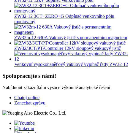
ZW32-12 12kV odpínač venkovního pólu
ZW32-12 3CT+ZERO+G Odpínač venkovního pólu
montovaný
ZW32m-12 630A Vakuový jistič s permanentním magnetem
ZW32/3CT/PT/Controller 12kV sloupový vakuový jistič
Venkovní vysokonapěťový vakuový vypínač řady ZW32-12
Spolupracujte s námi!
Nabídnout zákazníkům vysoce výkonné analytické řešení
Chatuj online
Zanechat zprávu