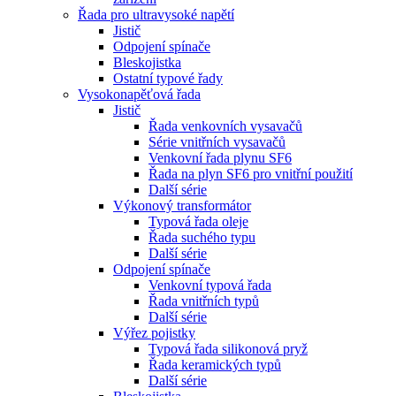
Řada pro ultravysoké napětí
Jistič
Odpojení spínače
Bleskojistka
Ostatní typové řady
Vysokonapěťová řada
Jistič
Řada venkovních vysavačů
Série vnitřních vysavačů
Venkovní řada plynu SF6
Řada na plyn SF6 pro vnitřní použití
Další série
Výkonový transformátor
Typová řada oleje
Řada suchého typu
Další série
Odpojení spínače
Venkovní typová řada
Řada vnitřních typů
Další série
Výřez pojistky
Typová řada silikonová pryž
Řada keramických typů
Další série