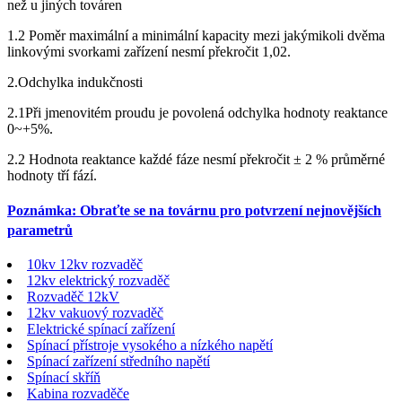
než u jiných továren
1.2 Poměr maximální a minimální kapacity mezi jakýmikoli dvěma
linkovými svorkami zařízení nesmí překročit 1,02.
2.Odchylka indukčnosti
2.1Při jmenovitém proudu je povolená odchylka hodnoty reaktance
0~+5%.
2.2 Hodnota reaktance každé fáze nesmí překročit ± 2 % průměrné
hodnoty tří fází.
Poznámka: Obraťte se na továrnu pro potvrzení nejnovějších
parametrů
10kv 12kv rozvaděč
12kv elektrický rozvaděč
Rozvaděč 12kV
12kv vakuový rozvaděč
Elektrické spínací zařízení
Spínací přístroje vysokého a nízkého napětí
Spínací zařízení středního napětí
Spínací skříň
Kabina rozvaděče