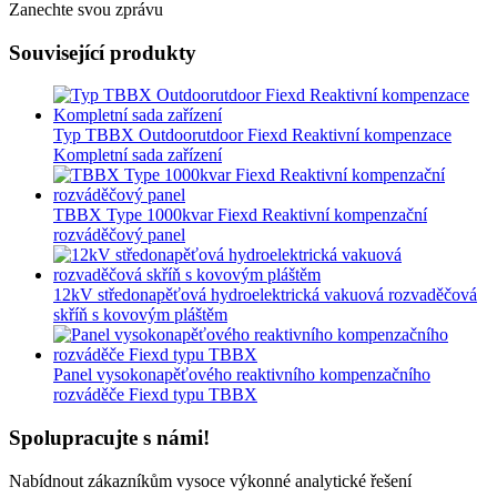
Zanechte svou zprávu
Související produkty
Typ TBBX Outdoorutdoor Fiexd Reaktivní kompenzace
Kompletní sada zařízení
TBBX Type 1000kvar Fiexd Reaktivní kompenzační
rozváděčový panel
12kV středonapěťová hydroelektrická vakuová rozvaděčová
skříň s kovovým pláštěm
Panel vysokonapěťového reaktivního kompenzačního
rozváděče Fiexd typu TBBX
Spolupracujte s námi!
Nabídnout zákazníkům vysoce výkonné analytické řešení