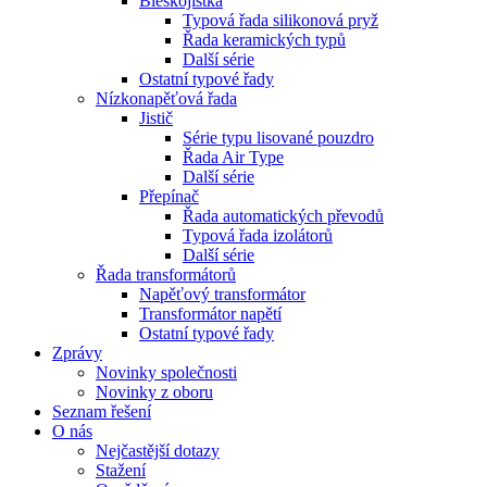
Bleskojistka
Typová řada silikonová pryž
Řada keramických typů
Další série
Ostatní typové řady
Nízkonapěťová řada
Jistič
Série typu lisované pouzdro
Řada Air Type
Další série
Přepínač
Řada automatických převodů
Typová řada izolátorů
Další série
Řada transformátorů
Napěťový transformátor
Transformátor napětí
Ostatní typové řady
Zprávy
Novinky společnosti
Novinky z oboru
Seznam řešení
O nás
Nejčastější dotazy
Stažení