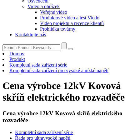
Osvědčení
Video a obrázek
Veřejné video
Produktové video a test Viedo
Video projektu a recenze klientů
Prohlídka továrny
Kontaktujte nás
Domov
Produkt
Kompletní sada zařízení série
Kompletní sada zařízení pro vysoké a nízké napětí
Cena výrobce 12kV Kovová
skříň elektrického rozvaděče
Cena výrobce 12kV Kovová skříň elektrického
rozvaděče
Kompletní sada zařízení série
Řada pro ultravysoké napětí