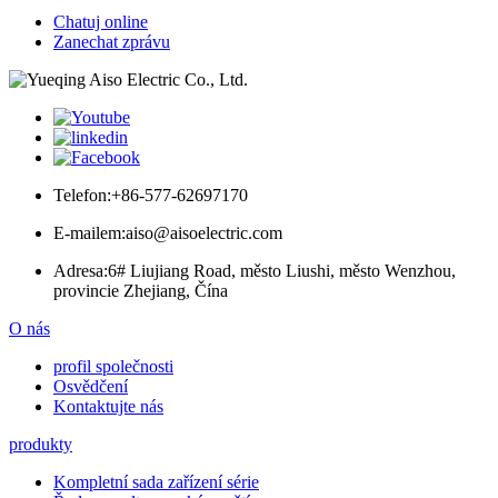
Chatuj online
Zanechat zprávu
Telefon:
+86-577-62697170
E-mailem:
aiso@aisoelectric.com
Adresa:
6# Liujiang Road, město Liushi, město Wenzhou,
provincie Zhejiang, Čína
O nás
profil společnosti
Osvědčení
Kontaktujte nás
produkty
Kompletní sada zařízení série