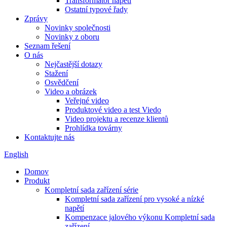
Transformátor napětí
Ostatní typové řady
Zprávy
Novinky společnosti
Novinky z oboru
Seznam řešení
O nás
Nejčastější dotazy
Stažení
Osvědčení
Video a obrázek
Veřejné video
Produktové video a test Viedo
Video projektu a recenze klientů
Prohlídka továrny
Kontaktujte nás
English
Domov
Produkt
Kompletní sada zařízení série
Kompletní sada zařízení pro vysoké a nízké
napětí
Kompenzace jalového výkonu Kompletní sada
zařízení