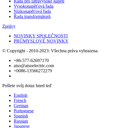
Řada pro ultravysoké napětí
Vysokonapěťová řada
Nízkonapěťová řada
Řada transformátorů
Zprávy
NOVINKY SPOLEČNOSTI
PRŮMYSLOVÉ NOVINKY
© Copyright - 2010-2023: Všechna práva vyhrazena.
+86-577-62697170
aiso@aisoelectric.com
+0086-13566272279
Pošlete svůj dotaz hned teď
English
French
German
Portuguese
Spanish
Russian
Japanese