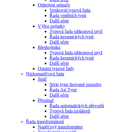
Odpojení spínače
Venkovní typová řada
Řada vnitřních typů
Další série
Výřez pojistky
Typová řada silikonová pryž
Řada keramických typů
Další série
Bleskojistka
Typová řada silikonová pryž
Řada keramických typů
Další série
Ostatní typové řady
Nízkonapěťová řada
Jistič
Série typu lisované pouzdro
Řada Air Type
Další série
Přepínač
Řada automatických převodů
Typová řada izolátorů
Další série
Řada transformátorů
Napěťový transformátor