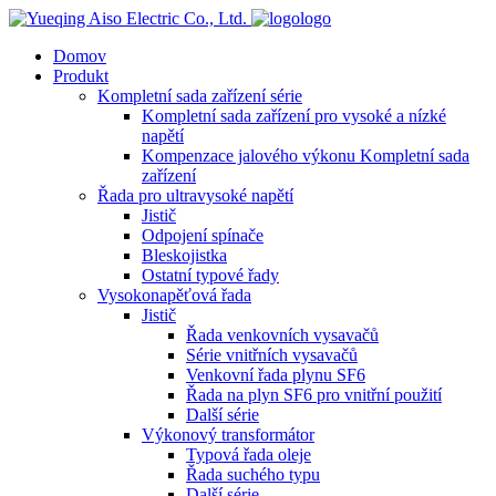
logo
Domov
Produkt
Kompletní sada zařízení série
Kompletní sada zařízení pro vysoké a nízké
napětí
Kompenzace jalového výkonu Kompletní sada
zařízení
Řada pro ultravysoké napětí
Jistič
Odpojení spínače
Bleskojistka
Ostatní typové řady
Vysokonapěťová řada
Jistič
Řada venkovních vysavačů
Série vnitřních vysavačů
Venkovní řada plynu SF6
Řada na plyn SF6 pro vnitřní použití
Další série
Výkonový transformátor
Typová řada oleje
Řada suchého typu
Další série