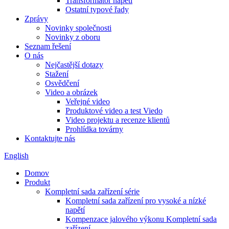
Transformátor napětí
Ostatní typové řady
Zprávy
Novinky společnosti
Novinky z oboru
Seznam řešení
O nás
Nejčastější dotazy
Stažení
Osvědčení
Video a obrázek
Veřejné video
Produktové video a test Viedo
Video projektu a recenze klientů
Prohlídka továrny
Kontaktujte nás
English
Domov
Produkt
Kompletní sada zařízení série
Kompletní sada zařízení pro vysoké a nízké
napětí
Kompenzace jalového výkonu Kompletní sada
zařízení