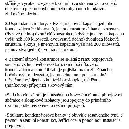
skříně je vyroben z vysoce kvalitního za studena válcovaného
ocelového plechu ohýbáním nebo ohýbáním hliníkovo-
zinkového plechu.
3.
Uspořádání struktury: když je jmenovitá kapacita jednoho
kondenzátoru 30 kilowattů, je kondenzátorová banka složena z
třívrstvé (jedno) dvouřadé konstrukce, když je jmenovitá kapacita
vyšší než 100 kilowattů, dvouvrstvá (jedno) dvouřadá řádková
struktura, a když je jmenovitá kapacita vyšší než 200 kilowattů,
jednovrstvá (jedno) dvouřadá struktura.
4.
Zařízení rámové konstrukce se skládá z rámu odpojovače,
suchého vzduchového reaktoru, rámu bočníkového
kondenzátoru a plotu.Obsahuje pojistku oxidu zinečnatého,
bočníkový kondenzátor, jednu ochrannou pojistku, plně
utěsněnou vybíjecí cívku, izolátor sloupku, měděnou
(hliníkovou) přípojnici a kovový rám.
•Sada kondenzátorů je umístěna na kovovém rámu a připojovací
sběrnice a sloupkové izolátory jsou spojeny do primárního
okruhu podle nastaveného režimu připojení.
•Struktura kondenzátorové banky je obvykle sestaveného typu, s
pevnou a stabilní konstrukcí, šetřící ocel a pohodlnou instalací a
přepravou.