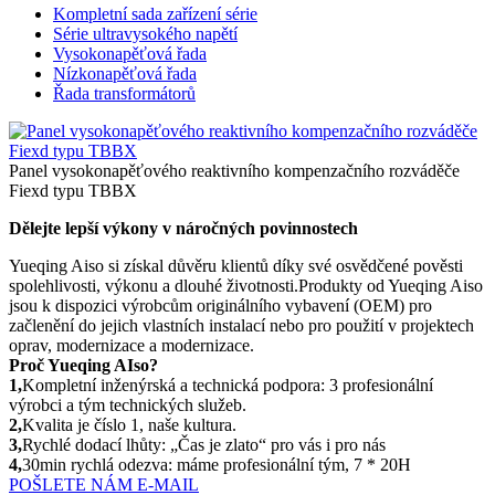
Kompletní sada zařízení série
Série ultravysokého napětí
Vysokonapěťová řada
Nízkonapěťová řada
Řada transformátorů
Panel vysokonapěťového reaktivního kompenzačního rozváděče
Fiexd typu TBBX
Dělejte lepší výkony v náročných povinnostech
Yueqing Aiso si získal důvěru klientů díky své osvědčené pověsti
spolehlivosti, výkonu a dlouhé životnosti.Produkty od Yueqing Aiso
jsou k dispozici výrobcům originálního vybavení (OEM) pro
začlenění do jejich vlastních instalací nebo pro použití v projektech
oprav, modernizace a modernizace.
Proč Yueqing AIso?
1,
Kompletní inženýrská a technická podpora: 3 profesionální
výrobci a tým technických služeb.
2,
Kvalita je číslo 1, naše kultura.
3,
Rychlé dodací lhůty: „Čas je zlato“ pro vás i pro nás
4,
30min rychlá odezva: máme profesionální tým, 7 * 20H
POŠLETE NÁM E-MAIL