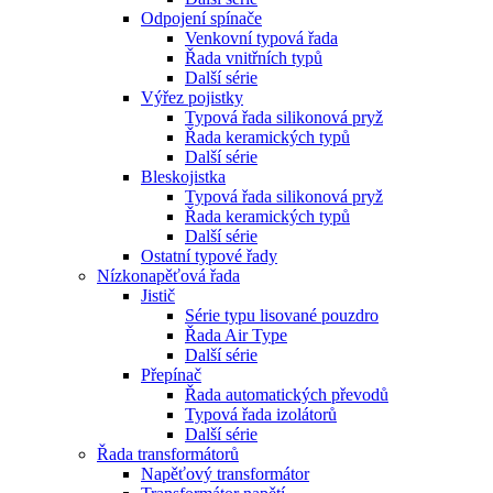
Odpojení spínače
Venkovní typová řada
Řada vnitřních typů
Další série
Výřez pojistky
Typová řada silikonová pryž
Řada keramických typů
Další série
Bleskojistka
Typová řada silikonová pryž
Řada keramických typů
Další série
Ostatní typové řady
Nízkonapěťová řada
Jistič
Série typu lisované pouzdro
Řada Air Type
Další série
Přepínač
Řada automatických převodů
Typová řada izolátorů
Další série
Řada transformátorů
Napěťový transformátor