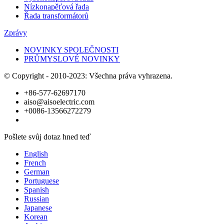
Nízkonapěťová řada
Řada transformátorů
Zprávy
NOVINKY SPOLEČNOSTI
PRŮMYSLOVÉ NOVINKY
© Copyright - 2010-2023: Všechna práva vyhrazena.
+86-577-62697170
aiso@aisoelectric.com
+0086-13566272279
Pošlete svůj dotaz hned teď
English
French
German
Portuguese
Spanish
Russian
Japanese
Korean