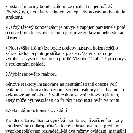
• Instalační formy kondenzátoru lze rozdělit na jednořadý
třívrstvý typ, dvouřadý jednovrstvý typ a dvouvrstvou dvouřadou
strukturu.
•Každý fázový kondenzátor je obvykle zapojen paralelně a poté
sériově.Povrch kovového rámu je žárově zinkován nebo stříkán
plastem.
• Plot (výška 1,8 m) lze podle potřeby nastavit kolem celého
zařízení.Plocha plotu je stříkaná plastem.Materiál rámu je
vyroben z vysoce kvalitních profilů.Viz obr. 11-obr.17 pro obrys
a strukturální pohled.
5.
Výběr sériového reaktoru
Sériové reaktory instalované na neutrální straně obecně volí
reaktor se suchou aktivní zónou;sériové reaktory instalované na
výkonové straně obecně volí reaktor se vzduchovým jádrem,
který může být naskládán do tří fází nebo instalován ve fontu.
6.
Sekundární ochrana a ovládání
Kondenzátorová banka využívá monitorovací zařízení ochrany
kondenzátoru mikropočítače, které je instalováno na předním
vysokonapěťovém rozvaděči.Má dva režimy ovládání: manuální