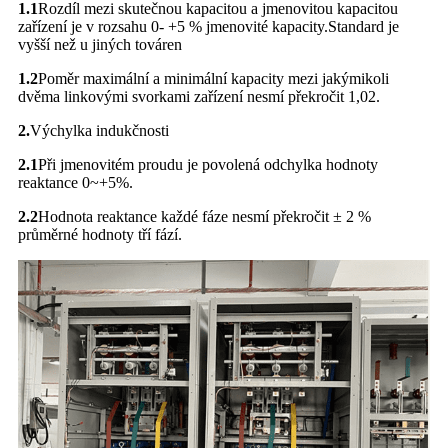
1.1
Rozdíl mezi skutečnou kapacitou a jmenovitou kapacitou
zařízení je v rozsahu 0- +5 % jmenovité kapacity.Standard je
vyšší než u jiných továren
1.2
Poměr maximální a minimální kapacity mezi jakýmikoli
dvěma linkovými svorkami zařízení nesmí překročit 1,02.
2.
Výchylka indukčnosti
2.1
Při jmenovitém proudu je povolená odchylka hodnoty
reaktance 0~+5%.
2.2
Hodnota reaktance každé fáze nesmí překročit ± 2 %
průměrné hodnoty tří fází.