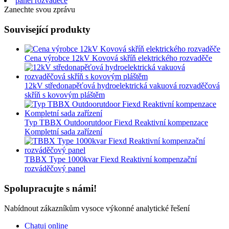
panel rozvaděče
Zanechte svou zprávu
Související produkty
Cena výrobce 12kV Kovová skříň elektrického rozvaděče
12kV středonapěťová hydroelektrická vakuová rozvaděčová
skříň s kovovým pláštěm
Typ TBBX Outdoorutdoor Fiexd Reaktivní kompenzace
Kompletní sada zařízení
TBBX Type 1000kvar Fiexd Reaktivní kompenzační
rozváděčový panel
Spolupracujte s námi!
Nabídnout zákazníkům vysoce výkonné analytické řešení
Chatuj online