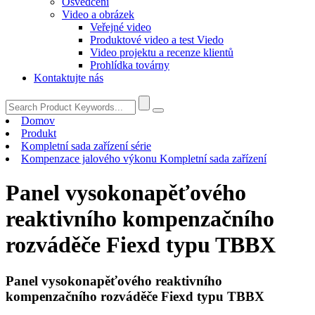
Osvědčení
Video a obrázek
Veřejné video
Produktové video a test Viedo
Video projektu a recenze klientů
Prohlídka továrny
Kontaktujte nás
Domov
Produkt
Kompletní sada zařízení série
Kompenzace jalového výkonu Kompletní sada zařízení
Panel vysokonapěťového
reaktivního kompenzačního
rozváděče Fiexd typu TBBX
Panel vysokonapěťového reaktivního
kompenzačního rozváděče Fiexd typu TBBX