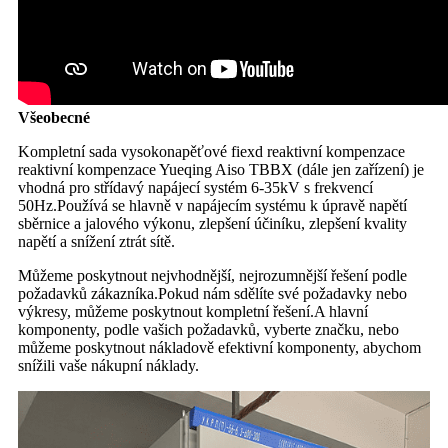
Všeobecné
Kompletní sada vysokonapěťové fiexd reaktivní kompenzace
reaktivní kompenzace Yueqing Aiso TBBX (dále jen zařízení) je
vhodná pro střídavý napájecí systém 6-35kV s frekvencí
50Hz.Používá se hlavně v napájecím systému k úpravě napětí
sběrnice a jalového výkonu, zlepšení účiníku, zlepšení kvality
napětí a snížení ztrát sítě.
Můžeme poskytnout nejvhodnější, nejrozumnější řešení podle
požadavků zákazníka.Pokud nám sdělíte své požadavky nebo
výkresy, můžeme poskytnout kompletní řešení.A hlavní
komponenty, podle vašich požadavků, vyberte značku, nebo
můžeme poskytnout nákladově efektivní komponenty, abychom
snížili vaše nákupní náklady.