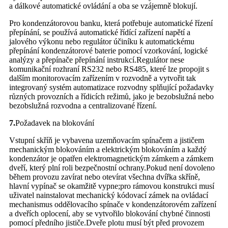
a dálkové automatické ovládání a oba se vzájemně blokují.
Pro kondenzátorovou banku, která potřebuje automatické řízení
přepínání, se používá automatické řídící zařízení napětí a
jalového výkonu nebo regulátor účiníku k automatickému
přepínání kondenzátorové baterie pomocí vzorkování, logické
analýzy a přepínače přepínání instrukcí.Regulátor nese
komunikační rozhraní RS232 nebo RS485, které lze propojit s
dalším monitorovacím zařízením v rozvodně a vytvořit tak
integrovaný systém automatizace rozvodny splňující požadavky
různých provozních a řídicích režimů, jako je bezobslužná nebo
bezobslužná rozvodna a centralizované řízení.
7.
Požadavek na blokování
Vstupní skříň je vybavena uzemňovacím spínačem a jističem
mechanickým blokováním a elektrickým blokováním a každý
kondenzátor je opatřen elektromagnetickým zámkem a zámkem
dveří, který plní roli bezpečnostní ochrany.Pokud není dovoleno
během provozu zavírat nebo otevírat všechna dvířka skříně,
hlavní vypínač se okamžitě vypne;pro rámovou konstrukci musí
uživatel nainstalovat mechanický kódovací zámek na ovládací
mechanismus oddělovacího spínače v kondenzátorovém zařízení
a dveřích oplocení, aby se vytvořilo blokování chybné činnosti
pomocí předního jističe.Dveře plotu musí být před provozem