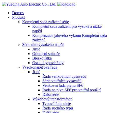
logo
Domov
Produkt
Kompletní sada zařízení série
Kompletní sada zařízení pro vysoké a nízké
napětí
Kompenzace jalového výkonu Kompletní sada
zařízení
Série ultravysokého napětí
Jistič
Odpojení spínače
Bleskojistka
Ostatní typové řady
Vysokonapěťová řada
Jistič
Řada venkovních vysavačů
Série vnitřních vysavačů
Venkovní řada plynu SF6
Řada na plyn SF6 pro vnitřní použití
Další série
Výkonový transformátor
Typová řada oleje
Řada suchého typu
Další série