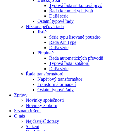
Bleskojistka
Typová řada silikonová pryž
Řada keramických typů
Další série
Ostatní typové řady
Nízkonapěťová řada
Jistič
Série typu lisované pouzdro
Řada Air Type
Další série
Přepínač
Řada automatických převodů
Typová řada izolátorů
Další série
Řada transformátorů
Napěťový transformátor
Transformátor napětí
Ostatní typové řady
Zprávy
Novinky společnosti
Novinky z oboru
Seznam řešení
O nás
Nejčastější dotazy
Stažení