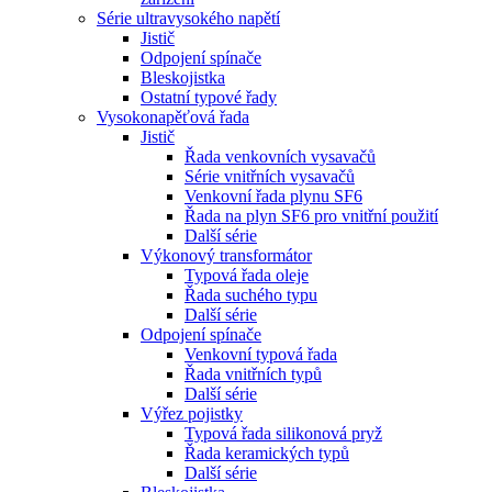
Série ultravysokého napětí
Jistič
Odpojení spínače
Bleskojistka
Ostatní typové řady
Vysokonapěťová řada
Jistič
Řada venkovních vysavačů
Série vnitřních vysavačů
Venkovní řada plynu SF6
Řada na plyn SF6 pro vnitřní použití
Další série
Výkonový transformátor
Typová řada oleje
Řada suchého typu
Další série
Odpojení spínače
Venkovní typová řada
Řada vnitřních typů
Další série
Výřez pojistky
Typová řada silikonová pryž
Řada keramických typů
Další série