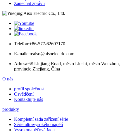
Zanechat zprávu
Telefon:
+86-577-62697170
E-mailem:
aiso@aisoelectric.com
Adresa:
6# Liujiang Road, město Liushi, město Wenzhou,
provincie Zhejiang, Čína
O nás
profil společnosti
Osvědčení
Kontaktujte nás
produkty
Kompletní sada zařízení série
Série ultravysokého napětí
Vysokonapěťová řada